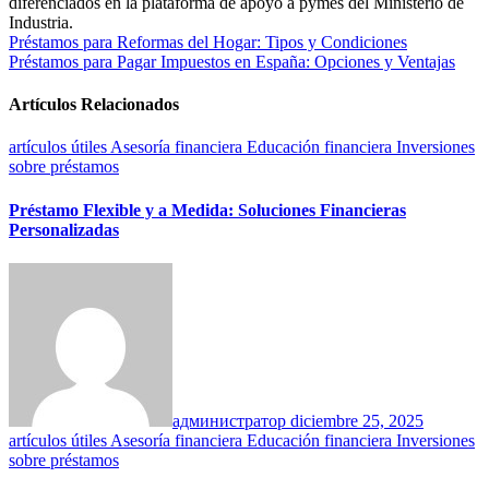
diferenciados en la plataforma de apoyo a pymes del Ministerio de
Industria.
Navegación
Préstamos para Reformas del Hogar: Tipos y Condiciones
Préstamos para Pagar Impuestos en España: Opciones y Ventajas
de
entradas
Artículos Relacionados
artículos útiles
Asesoría financiera
Educación financiera
Inversiones
sobre préstamos
Préstamo Flexible y a Medida: Soluciones Financieras
Personalizadas
администратор
diciembre 25, 2025
artículos útiles
Asesoría financiera
Educación financiera
Inversiones
sobre préstamos