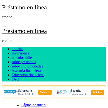
Ir
Préstamo en línea
al
contenido
credito
Préstamo en línea
credito
noticias
Inversiones
artículos útiles
sobre préstamos
sobre criptomonedas
Asesoría financiera
Educación financiera
FAQ
Solcredito
Pezetita
Solicitar
Solicitar
Hasta 1 000 € · 30 días · 100% online
Préstamo online · Aprobación rápida
Página de inicio