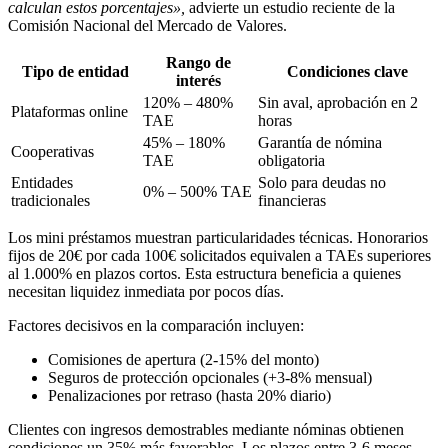
calculan estos porcentajes»,
advierte un estudio reciente de la
Comisión Nacional del Mercado de Valores.
Rango de
Tipo de entidad
Condiciones clave
interés
120% – 480%
Sin aval, aprobación en 2
Plataformas online
TAE
horas
45% – 180%
Garantía de nómina
Cooperativas
TAE
obligatoria
Entidades
Solo para deudas no
0% – 500% TAE
tradicionales
financieras
Los mini préstamos muestran particularidades técnicas. Honorarios
fijos de 20€ por cada 100€ solicitados equivalen a TAEs superiores
al 1.000% en plazos cortos. Esta estructura beneficia a quienes
necesitan liquidez inmediata por pocos días.
Factores decisivos en la comparación incluyen:
Comisiones de apertura (2-15% del monto)
Seguros de protección opcionales (+3-8% mensual)
Penalizaciones por retraso (hasta 20% diario)
Clientes con ingresos demostrables mediante nóminas obtienen
condiciones un 35% más favorables. Los plazos entre 3-6 meses