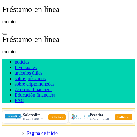
Ir
Préstamo en línea
al
contenido
credito
Préstamo en línea
credito
noticias
Inversiones
artículos útiles
sobre préstamos
sobre criptomonedas
Asesoría financiera
Educación financiera
FAQ
Solcredito
Pezetita
Solicitar
Solicitar
Hasta 1 000 € · 30 días · 100% online
Préstamo online · Aprobación rápida
Página de inicio