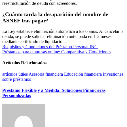
reestructuración de deuda con acreedores.
¿Cuánto tarda la desaparición del nombre de
ASNEF tras pagar?
La Ley establece eliminación automática a los 6 años. Al cancelar la
deuda, se puede solicitar eliminación anticipada en 1-2 meses
mediante certificado de liquidación.
Navegación
Requisitos y Condiciones del Préstamo Personal ING
Préstamos para empresas online: Comparativa y Condiciones
de
entradas
Artículos Relacionados
artículos útiles
Asesoría financiera
Educación financiera
Inversiones
sobre préstamos
Préstamo Flexible y a Medida: Soluciones Financieras
Personalizadas