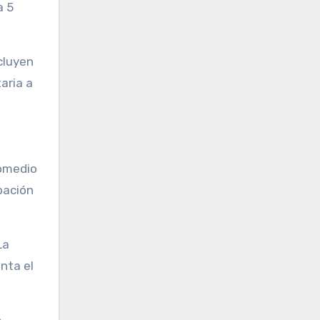
a 5
cluyen
aria a
romedio
bación
La
nta el
n