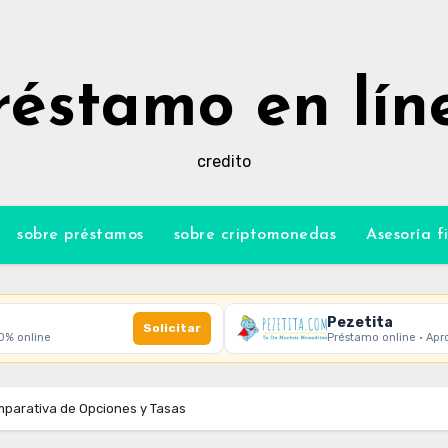
réstamo en lín
credito
sobre préstamos
sobre criptomonedas
Asesoría f
Pezetita
Solicitar
00% online
Préstamo online · Apr
mparativa de Opciones y Tasas