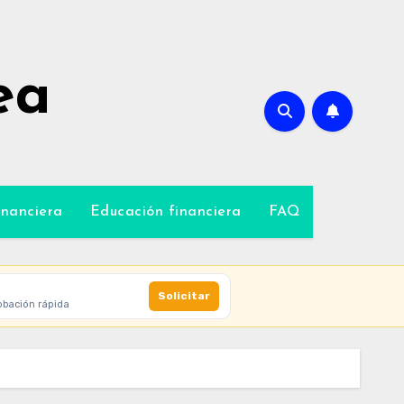
ea
inanciera
Educación financiera
FAQ
Solicitar
obación rápida