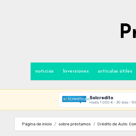
Ir
al
contenido
P
noticias
Inversiones
artículos útiles
Solcredito
Hasta 1 000 € · 30 días · 1
Página de inicio
sobre préstamos
Crédito de Auto: Co