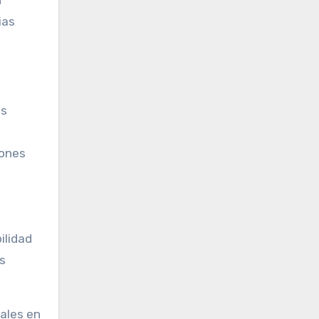
ias
is
iones
ilidad
as
iales en