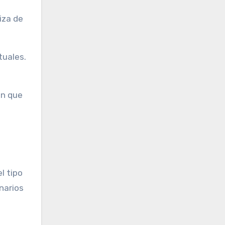
iza de
tuales.
an que
l tipo
onarios