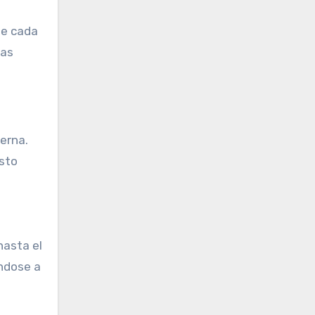
de cada
las
erna.
sto
hasta el
ándose a