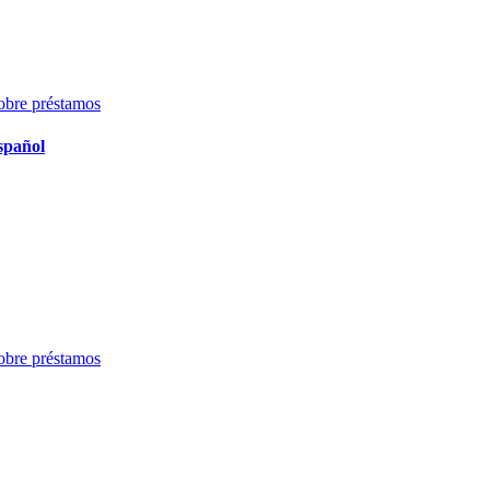
obre préstamos
spañol
obre préstamos