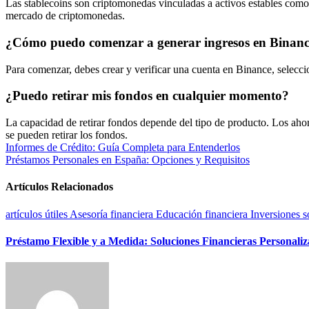
Las stablecoins son criptomonedas vinculadas a activos estables como 
mercado de criptomonedas.
¿Cómo puedo comenzar a generar ingresos en Binan
Para comenzar, debes crear y verificar una cuenta en Binance, seleccio
¿Puedo retirar mis fondos en cualquier momento?
La capacidad de retirar fondos depende del tipo de producto. Los ahor
se pueden retirar los fondos.
Navegación
Informes de Crédito: Guía Completa para Entenderlos
Préstamos Personales en España: Opciones y Requisitos
de
entradas
Artículos Relacionados
artículos útiles
Asesoría financiera
Educación financiera
Inversiones
s
Préstamo Flexible y a Medida: Soluciones Financieras Personali