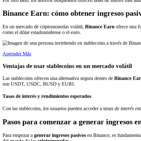
Por otro lado, los ahorros bloqueados ofrecen tasas de interés más a
Binance Earn: cómo obtener ingresos pasi
En un mercado de criptomonedas volátil,
Binance Earn
ofrece una fo
como el dólar estadounidense o el euro.
Aprender Más
Ventajas de usar stablecoins en un mercado volátil
Las stablecoins ofrecen una alternativa segura dentro de
Binance Ea
son USDT, USDC, BUSD y EURI.
Tasas de interés y rendimientos esperados
Con las stablecoins, los usuarios pueden acceder a
tasas de interés e
Pasos para comenzar a generar ingresos e
Para empezar a
generar ingresos pasivos
en Binance, es fundamental
del mundo de las
criptomonedas
.