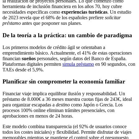
la realización de proyectos personales. Lo que comenzó como
herramienta de inclusión financiera en los años 70, hoy cubre
necesidades específicas como
experiencias turísticas
. Un estudio
de 2023 revela que el 68% de los españoles prefiere
solicitar
préstamo
antes que posponer sus planes.
De la teoría a la práctica: un cambio de paradigma
Los primeros modelos de crédito ágil se orientaban a
emprendimiento básico. Actualmente, el 41% de estas operaciones
financian
sueños
personales, según datos del Banco de España.
Plataformas digitales permiten
simula préstamo
en 90 segundos, con
TAEs desde el 5,9%.
Planificar sin comprometer la economía familiar
Financiar viaje implica equilibrar ilusión y responsabilidad. Un
préstamo de 8.000€ a 36 meses muestra cuotas fijas de 243€, ideal
para organizar escapadas a
destino
como Japón o Grecia. Los
procesos 100% online eliminan trámites presenciales, con
aprobaciones en menos de 24 horas.
Este modelo combina transparencia (el 92% de usuarios conoce
todos los costes iniciales) y flexibilidad. Permite disfrutar de viajes
memorables mientras se mantiene el control sobre el presupuesto