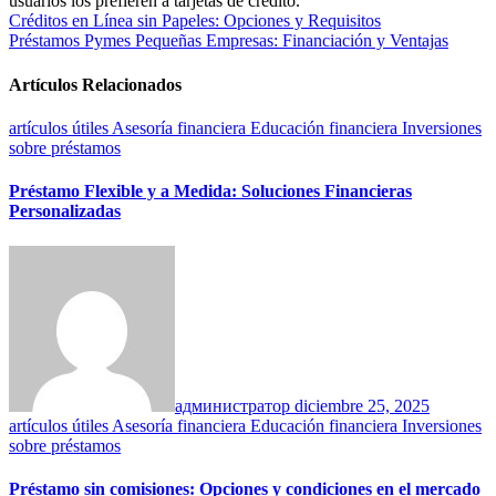
usuarios los prefieren a tarjetas de crédito.
Navegación
Créditos en Línea sin Papeles: Opciones y Requisitos
Préstamos Pymes Pequeñas Empresas: Financiación y Ventajas
de
entradas
Artículos Relacionados
artículos útiles
Asesoría financiera
Educación financiera
Inversiones
sobre préstamos
Préstamo Flexible y a Medida: Soluciones Financieras
Personalizadas
администратор
diciembre 25, 2025
artículos útiles
Asesoría financiera
Educación financiera
Inversiones
sobre préstamos
Préstamo sin comisiones: Opciones y condiciones en el mercado