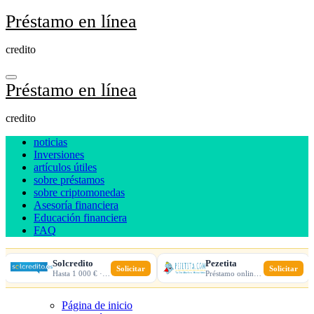
Ir
Préstamo en línea
al
contenido
credito
Préstamo en línea
credito
noticias
Inversiones
artículos útiles
sobre préstamos
sobre criptomonedas
Asesoría financiera
Educación financiera
FAQ
Solcredito
Pezetita
Solicitar
Solicitar
Hasta 1 000 € · 30 días · 100% online
Préstamo online · Aprobación rápida
Página de inicio