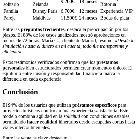
9.200€
18 meses
solitario
Zelanda
Rotorua
Familia
Disney París
6.700€
12 meses
Experiencia VIP
Pareja
Maldivas
11.500€
24 meses
Bodas de plata
Entre las
preguntas frecuentes
, destaca la preocupación por los
plazos. El 88% de los casos analizados mostró aprobaciones en
menos de 72 horas. María G., cliente de Madrid, resume:
«Desde la
simulación hasta el dinero en mi cuenta, todo fue transparente y
eficiente»
.
Estos testimonios verificados confirman que los
préstamos
personales
bien estructurados permiten crear momentos únicos. El
equilibrio entre ilusión y responsabilidad financiera marca la
diferencia en cada experiencia.
Conclusión
El 94% de los usuarios que utilizan
préstamos específicos
para
proyectos turísticos confirman una experiencia satisfactoria. Este
modelo combina agilidad en la
solicitud
con condiciones estables,
permitiendo
hacer realidad
itinerarios desde escapadas cortas hasta
viajes intercontinentales.
Entre las ventajas clave destacan: