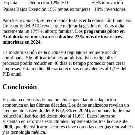
España
Deducción 12% I+D
+9% innovación
Países Bajos
Exención 15% rentas extranjeras
+18% inversiones
Para los
жителей
, se recomienda fortalecer la educación financiera.
Un estudio del BCE revela que mejorar la gestión del
день
a día
incrementa un 17% el ahorro familiar.
Los programas piloto en
Andalucía ya muestran resultados: 23% más de inversores
minoristas en 2024
.
La modernización de la
система
regulatoria requiere acción
coordinada. Simplificar trámites administrativos y digitalizar
procesos podría reducir en 40 días el tiempo promedio para crear
empresas. Esta medida liberaría recursos equivalentes al 1,2% del
PIB anual.
Conclusión
España ha demostrado una notable capacidad de adaptación
económica en las últimas décadas. Los datos analizados revelan un
crecimiento sostenido del PIB (2,3% en 2024), acompañado de una
reducción histórica del desempleo al 11,6%. Estos logros se
sustentan en reformas estructurales implementadas tras la
crisis de
2008
, que diversificaron sectores clave como las energías renovables
y la tecnología médica.