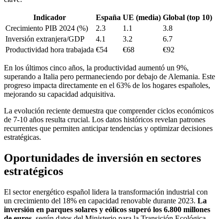
Indicador
España
UE (media)
Global (top 10)
Crecimiento PIB 2024 (%)
2.3
1.1
3.8
Inversión extranjera/GDP
4.1
3.2
6.7
Productividad hora trabajada
€54
€68
€92
En los últimos cinco años, la productividad aumentó un 9%,
superando a Italia pero permaneciendo por debajo de Alemania. Este
progreso impacta directamente en el 63% de los hogares españoles,
mejorando su capacidad adquisitiva.
La evolución reciente demuestra que comprender ciclos económicos
de 7-10 años resulta crucial. Los datos históricos revelan patrones
recurrentes que permiten anticipar tendencias y optimizar decisiones
estratégicas.
Oportunidades de inversión en sectores
estratégicos
El sector energético español lidera la transformación industrial con
un crecimiento del 18% en capacidad renovable durante 2023.
La
inversión en parques solares y eólicos superó los 6.800 millones
de euros
, según datos del Ministerio para la Transición Ecológica.