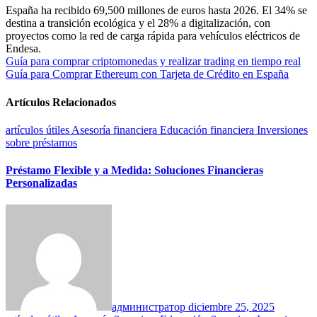
España ha recibido 69,500 millones de euros hasta 2026. El 34% se
destina a transición ecológica y el 28% a digitalización, con
proyectos como la red de carga rápida para vehículos eléctricos de
Endesa.
Navegación
Guía para comprar criptomonedas y realizar trading en tiempo real
Guía para Comprar Ethereum con Tarjeta de Crédito en España
de
entradas
Artículos Relacionados
artículos útiles
Asesoría financiera
Educación financiera
Inversiones
sobre préstamos
Préstamo Flexible y a Medida: Soluciones Financieras
Personalizadas
администратор
diciembre 25, 2025