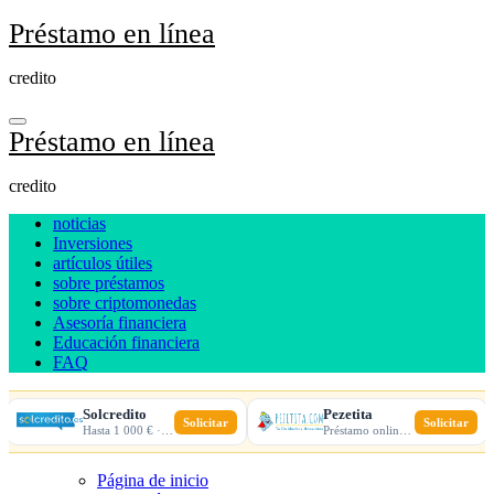
Ir
Préstamo en línea
al
contenido
credito
Préstamo en línea
credito
noticias
Inversiones
artículos útiles
sobre préstamos
sobre criptomonedas
Asesoría financiera
Educación financiera
FAQ
Solcredito
Pezetita
Solicitar
Solicitar
Hasta 1 000 € · 30 días · 100% online
Préstamo online · Aprobación rápida
Página de inicio