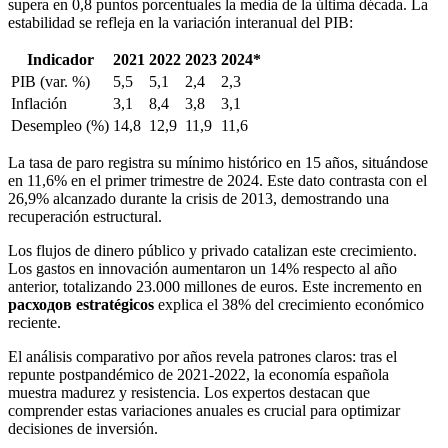
supera en 0,8 puntos porcentuales la media de la última década. La
estabilidad se refleja en la variación interanual del PIB:
Indicador
2021
2022
2023
2024*
PIB (var. %)
5,5
5,1
2,4
2,3
Inflación
3,1
8,4
3,8
3,1
Desempleo (%)
14,8
12,9
11,9
11,6
La tasa de paro registra su mínimo histórico en 15 años, situándose
en 11,6% en el primer trimestre de 2024. Este dato contrasta con el
26,9% alcanzado durante la crisis de 2013, demostrando una
recuperación estructural.
Los flujos de dinero público y privado catalizan este crecimiento.
Los gastos en innovación aumentaron un 14% respecto al año
anterior, totalizando 23.000 millones de euros. Este incremento en
расходов estratégicos
explica el 38% del crecimiento económico
reciente.
El análisis comparativo por años revela patrones claros: tras el
repunte postpandémico de 2021-2022, la economía española
muestra madurez y resistencia. Los expertos destacan que
comprender estas variaciones anuales es crucial para optimizar
decisiones de inversión.