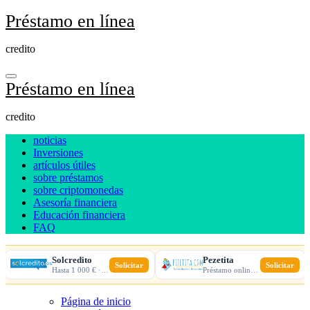
Ir
Préstamo en línea
al
contenido
credito
Préstamo en línea
credito
noticias
Inversiones
artículos útiles
sobre préstamos
sobre criptomonedas
Asesoría financiera
Educación financiera
FAQ
Solcredito
Pezetita
Solicitar
Solicitar
Hasta 1 000 € · 30 días · 100% online
Préstamo online · Aprobación rápida
Página de inicio