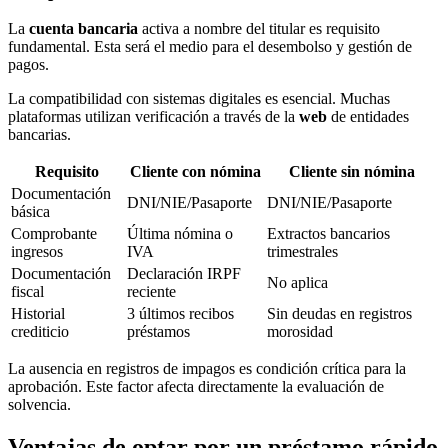
La
cuenta bancaria
activa a nombre del titular es requisito
fundamental. Esta será el medio para el desembolso y gestión de
pagos.
La compatibilidad con sistemas digitales es esencial. Muchas
plataformas utilizan verificación a través de la
web
de entidades
bancarias.
Requisito
Cliente con nómina
Cliente sin nómina
Documentación
DNI/NIE/Pasaporte
DNI/NIE/Pasaporte
básica
Comprobante
Última nómina o
Extractos bancarios
ingresos
IVA
trimestrales
Documentación
Declaración IRPF
No aplica
fiscal
reciente
Historial
3 últimos recibos
Sin deudas en registros
crediticio
préstamos
morosidad
La ausencia en registros de impagos es condición crítica para la
aprobación. Este factor afecta directamente la evaluación de
solvencia.
Ventajas de optar por un préstamo rápido