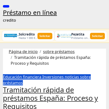
Ir
al
Préstamo en línea
contenido
credito
Solcredito
Pezetita
Solicitar
Solicitar
Hasta 1 000 € · 30 días · 100% online
Préstamo online · Aprobación rápida
Página de inicio
sobre préstamos
Tramitación rápida de préstamos España:
Proceso y Requisitos
Educación financiera
Inversiones
noticias
sobre
préstamos
Tramitación rápida de
préstamos España: Proceso y
Requisitos