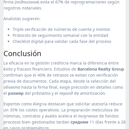
firma (
подписания
) evita el 67% de reprogramaciones según
registros notariales.
Analistas sugieren:
Triple verificación de números de cuenta y montos
Protocolo de seguimiento semanal con la entidad
Checklist digital para validar cada fase del proceso
Conclusión
La eficacia en la gestión crediticia marca la diferencia entre
éxito y fracaso financiero. Estudios de
Barcelona Realty Group
confirman que el 40% de retrasos se evitan con verificación
previa de documentos. Cada etapa, desde la selección del
объекта
hasta la firma final, exige precisión en detalles como
el
размер
del préstamo y el
период
de amortización.
Expertos como Alegria destacan que solicitar asesoría reduce
un 35% los costes operativos. La preparación meticulosa de
nóminas, contratos y avales acelera el
получение
de fondos:
procesos bien gestionados tardan
среднем
11 días frente a 28
en casos problemáticos.