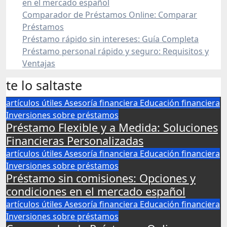
en el mercado español
Comparador de Préstamos Online: Comparar
Préstamos
Préstamo rápido sin intereses: Guía Completa
Préstamo personal rápido y seguro: Requisitos y
Ventajas
te lo saltaste
artículos útiles
Asesoría financiera
Educación financiera
Inversiones
sobre préstamos
Préstamo Flexible y a Medida: Soluciones
Financieras Personalizadas
artículos útiles
Asesoría financiera
Educación financiera
Inversiones
sobre préstamos
Préstamo sin comisiones: Opciones y
condiciones en el mercado español
artículos útiles
Asesoría financiera
Educación financiera
Inversiones
sobre préstamos