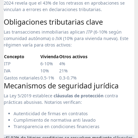
2024 revela que el 43% de los retrasos en aprobaciones se
vinculan a errores en declaraciones tributarias.
Obligaciones tributarias clave
Las transacciones inmobiliarias aplican
ITP
(6-10% según
comunidad autónoma) o
IVA
(10% para vivienda nueva). Este
régimen varía para otros activos:
Concepto
Vivienda
Otros activos
ITP
6-10%
4%
IVA
10%
21%
Gastos notariales
0.5-1%
0.3-0.7%
Mecanismos de seguridad jurídica
La Ley 5/2019 establece
cláusulas de protección
contra
prácticas abusivas. Notarios verifican:
Autenticidad de firmas en contratos
Cumplimiento de normativa anti lavado
Transparencia en condiciones financieras
«El 92% de litigios crediticios se resuelven mediante cláusulas