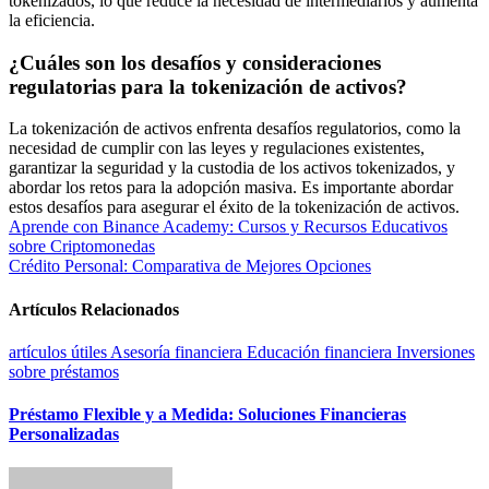
tokenizados, lo que reduce la necesidad de intermediarios y aumenta
la eficiencia.
¿Cuáles son los desafíos y consideraciones
regulatorias para la tokenización de activos?
La tokenización de activos enfrenta desafíos regulatorios, como la
necesidad de cumplir con las leyes y regulaciones existentes,
garantizar la seguridad y la custodia de los activos tokenizados, y
abordar los retos para la adopción masiva. Es importante abordar
estos desafíos para asegurar el éxito de la tokenización de activos.
Navegación
Aprende con Binance Academy: Cursos y Recursos Educativos
sobre Criptomonedas
de
Crédito Personal: Comparativa de Mejores Opciones
entradas
Artículos Relacionados
artículos útiles
Asesoría financiera
Educación financiera
Inversiones
sobre préstamos
Préstamo Flexible y a Medida: Soluciones Financieras
Personalizadas