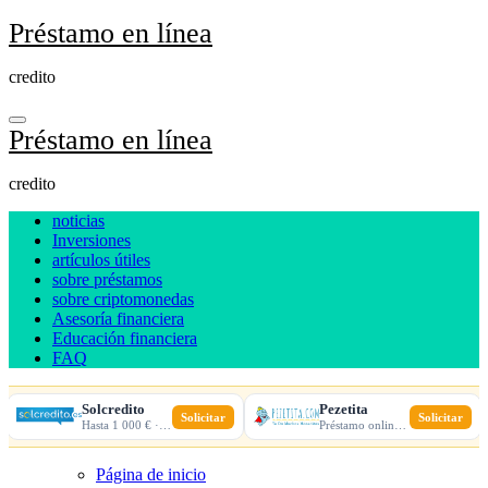
Ir
Préstamo en línea
al
contenido
credito
Préstamo en línea
credito
noticias
Inversiones
artículos útiles
sobre préstamos
sobre criptomonedas
Asesoría financiera
Educación financiera
FAQ
Solcredito
Pezetita
Solicitar
Solicitar
Hasta 1 000 € · 30 días · 100% online
Préstamo online · Aprobación rápida
Página de inicio