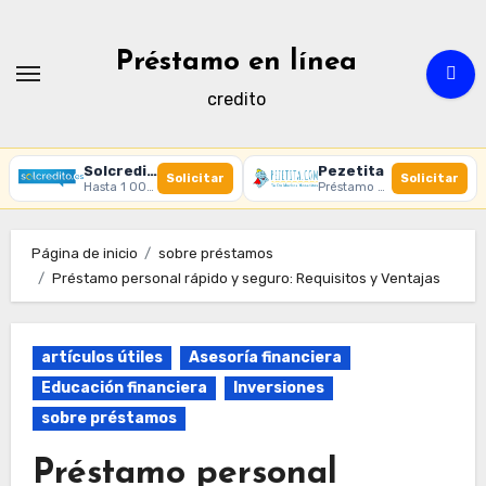
Ir
al
Préstamo en línea
contenido
credito
Solcredito
Pezetita
Solicitar
Solicitar
Hasta 1 000 € · 30 días · 100% online
Préstamo online · Aprobación rápida
Página de inicio
sobre préstamos
Préstamo personal rápido y seguro: Requisitos y Ventajas
artículos útiles
Asesoría financiera
Educación financiera
Inversiones
sobre préstamos
Préstamo personal