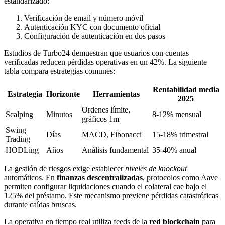
estandarizado:
Verificación de email y número móvil
Autenticación KYC con documento oficial
Configuración de autenticación en dos pasos
Estudios de Turbo24 demuestran que usuarios con cuentas
verificadas reducen pérdidas operativas en un 42%. La siguiente
tabla compara estrategias comunes:
Rentabilidad media
Estrategia
Horizonte
Herramientas
2025
Ordenes límite,
Scalping
Minutos
8-12% mensual
gráficos 1m
Swing
Días
MACD, Fibonacci
15-18% trimestral
Trading
HODLing
Años
Análisis fundamental
35-40% anual
La gestión de riesgos exige establecer
niveles de knockout
automáticos. En
finanzas descentralizadas
, protocolos como Aave
permiten configurar liquidaciones cuando el colateral cae bajo el
125% del préstamo. Este mecanismo previene pérdidas catastróficas
durante caídas bruscas.
La operativa en tiempo real utiliza feeds de la
red blockchain
para