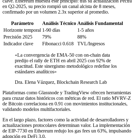
clave. Ethereum muestra este principio: tras su actualización Pectra
en Q2-2025, su precio rompió un canal alcista de 8 meses,
confirmado por un volumen 2.3x superior al promedio.
Parámetro
Análisis Técnico
Análisis Fundamental
Horizonte temporal
1-90 días
1-5 años
Precisión 2025
79%
88%
Indicador clave
Fibonacci 0.618
TVL/Ingresos
«La convergencia de EMA-50 con on-chain data
predijo el rally de ETH en abril 2025 con 92% de
exactitud. Este sinergismo metodológico redefine los
estándares analíticos»
Dra. Elena Vázquez, Blockchain Research Lab
Plataformas como Glassnode y TradingView ofrecen herramientas
para cruzar datos históricos con métricas de red. El ratio MVRV-Z
de Bitcoin correlaciona en 0.91 con movimientos institucionales,
validando modelos multifactoriales.
En el largo plazo, factores como la actividad de desarrolladores y
actualizaciones protocolares determinan valor. La implementación
de EIP-7730 en Ethereum redujo los gas fees un 63%, impulsando
adopción en DeFi 3.0.