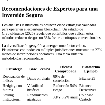
Recomendaciones de Expertos para una
Inversión Segura
Los analistas institucionales destacan cinco estrategias validadas
para operar en el ecosistema blockchain. Un estudio de
CryptoFinance (2025) revela que portafolios que aplican estos
métodos reducen riesgos un 38% frente a enfoques convencionales.
La diversificación geográfica emerge como factor crítico.
Plataformas con nodos en múltiples jurisdicciones muestran un 27%
menos de interrupciones operativas. Esta tabla sintetiza
metodologías recomendadas:
Eficacia
Plataforma
Estrategia
Base Técnica
Comprobada
Ejemplo
Replicación de
89% de
Datos on-chain
Bitwise 25
índices
correlación
Hedging con
Volatilidad
Reducción 54%
Binance
futuros
histórica
riesgo
Derivatives
Staking
Rendimientos
Coinbase
APY 8,2% anual
institucional
ajustados
Custody