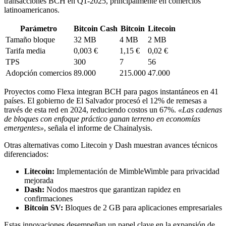
transacciones BCH en Q1-2025, principalmente en comercios
latinoamericanos.
Parámetro
Bitcoin Cash
Bitcoin
Litecoin
Tamaño bloque
32 MB
4 MB
2 MB
Tarifa media
0,003 €
1,15 €
0,02 €
TPS
300
7
56
Adopción comercios
89.000
215.000
47.000
Proyectos como Flexa integran BCH para pagos instantáneos en 41
países. El gobierno de El Salvador procesó el 12% de remesas a
través de esta red en 2024, reduciendo costos un 67%.
«Las cadenas
de bloques con enfoque práctico ganan terreno en economías
emergentes»
, señala el informe de Chainalysis.
Otras alternativas como Litecoin y Dash muestran avances técnicos
diferenciados:
Litecoin:
Implementación de MimbleWimble para privacidad
mejorada
Dash:
Nodos maestros que garantizan rapidez en
confirmaciones
Bitcoin SV:
Bloques de 2 GB para aplicaciones empresariales
Estas innovaciones desempeñan un papel clave en la expansión de