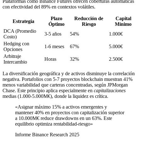
Plataformas como Binance Futures ofrecen coberturas automáticas
con efectividad del 89% en contextos volátiles.
Plazo
Reducción de
Capital
Estrategia
Óptimo
Riesgo
Mínimo
DCA (Promedio
3-5 años
54%
1.000€
Costo)
Hedging con
1-6 meses
67%
5.000€
Opciones
Arbitraje
Horas
32%
2.500€
Intercambio
La diversificación geográfica y de activos disminuye la correlación
negativa. Portafolios con 5-7 proyectos blockchain muestran 41%
menos variabilidad que carteras concentradas, según JPMorgan
Chase. Este principio aplica especialmente en
capitalizaciones
medias (1.000-5.000M€), donde la liquidez es crítica.
«Asignar máximo 15% a activos emergentes y
mantener 40% en proyectos con capitalización superior
a 10.000M€ reduce drawdowns en un 63%. Este
equilibrio optimiza rentabilidad-riesgo»
Informe Binance Research 2025