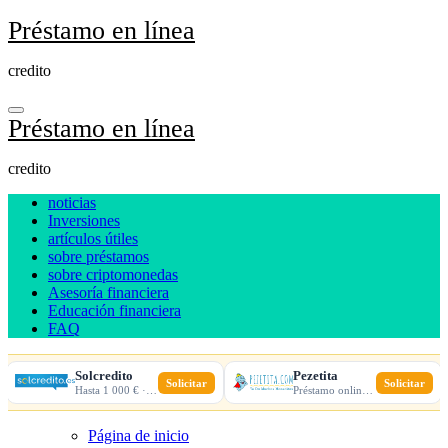
Ir
Préstamo en línea
al
contenido
credito
Préstamo en línea
credito
noticias
Inversiones
artículos útiles
sobre préstamos
sobre criptomonedas
Asesoría financiera
Educación financiera
FAQ
Solcredito
Pezetita
Solicitar
Solicitar
Hasta 1 000 € · 30 días · 100% online
Préstamo online · Aprobación rápida
Página de inicio