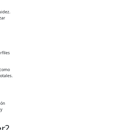
uidez.
zar
files
 como
otales.
ión
 y
er?