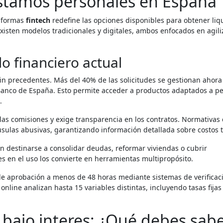
éstamos personales en España
taformas
fintech
redefine las opciones disponibles para obtener liq
sten modelos tradicionales y digitales, ambos enfocados en agili
o financiero actual
in precedentes. Más del 40% de las solicitudes se gestionan ahora
Banco de España. Esto permite acceder a productos adaptados a per
.
 las comisiones y exige transparencia en los contratos. Normativas
usulas abusivas, garantizando información detallada sobre costos t
en destinarse a consolidar deudas, reformar viviendas o cubrir
s en el uso los convierte en herramientas multipropósito.
de aprobación a menos de 48 horas mediante sistemas de verificac
line analizan hasta 15 variables distintas, incluyendo tasas fijas
bajo interes: ¿Qué debes sab