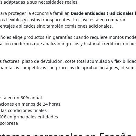
as adaptadas a sus necesidades reales.
para proteger la economía familiar.
Desde entidades tradicionales 
zos flexibles y costos transparentes. La clave está en comparar
centajes aplicados sino también comisiones adicionales.
pañoles elige productos sin garantías cuando requiere montos mod
ación modernos que analizan ingresos y historial crediticio, no bi
s factores: plazo de devolución, coste total acumulado y flexibilida
nan tasas competitivas con procesos de aprobación ágiles, idealm
asta en un 30% anual
raciones en menos de 24 horas
 las condiciones finales
00€ en principales entidades
 sorpresa