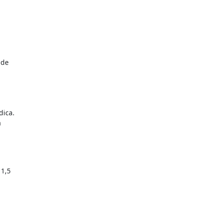
 de
dica.
a
 1,5