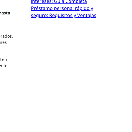
intereses: Guía Completa
Préstamo personal rápido y
hasta
seguro: Requisitos y Ventajas
erados.
enes
d en
ente