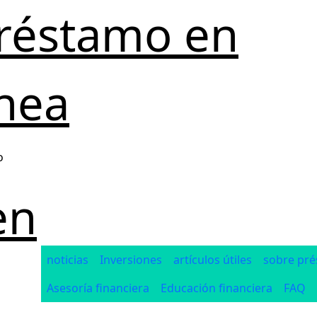
réstamo en
ínea
o
en
noticias
Inversiones
artículos útiles
sobre pr
Asesoría financiera
Educación financiera
FAQ