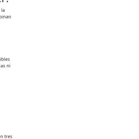
 la
mbinan
ibles
cas ni
n tres