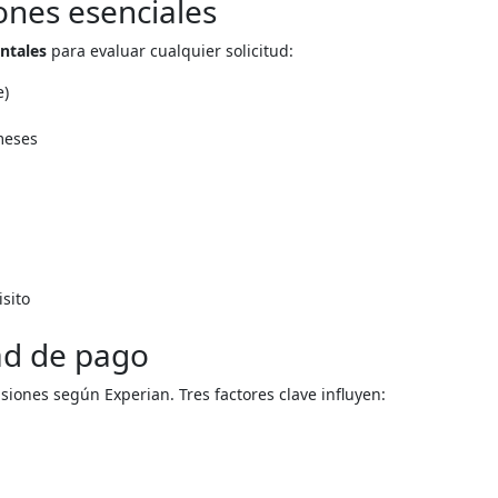
ones esenciales
ntales
para evaluar cualquier solicitud:
e)
meses
isito
dad de pago
isiones según Experian. Tres factores clave influyen: