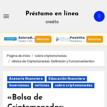
Ir
al
Préstamo en línea
contenido
credito
Solcredito
Pezetita
Solicitar
Solicitar
Hasta 1 000 € · 30 días · 100% online
Préstamo online · Aprobación rápida
Página de inicio
sobre criptomonedas
«Bolsa de Criptomonedas: Definición y Funcionamiento»
Asesoría financiera
Educación financiera
Inversiones
noticias
sobre criptomonedas
«Bolsa de