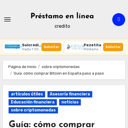
Ir
al
Préstamo en línea
contenido
credito
Solcredito
Pezetita
Solicitar
Solicitar
Hasta 1 000 € · 30 días · 100% online
Préstamo online · Aprobación rápida
Página de inicio
sobre criptomonedas
Guía: cómo comprar Bitcoin en España paso a paso
artículos útiles
Asesoría financiera
Educación financiera
noticias
sobre criptomonedas
Guía: cómo comprar