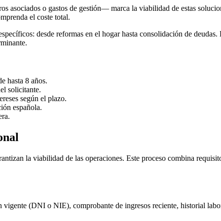
ros asociados o gastos de gestión— marca la viabilidad de estas solucio
omprenda el coste total.
specíficos: desde reformas en el hogar hasta consolidación de deudas. L
erminante.
de hasta 8 años.
 solicitante.
ereses según el plazo.
ción española.
era.
onal
antizan la viabilidad de las operaciones. Este proceso combina requisi
ón vigente (DNI o NIE), comprobante de ingresos reciente, historial labo