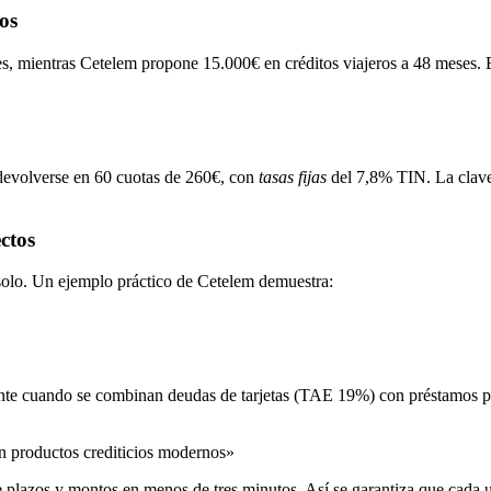
os
, mientras Cetelem propone 15.000€ en créditos viajeros a 48 meses. 
devolverse en 60 cuotas de 260€, con
tasas fijas
del 7,8% TIN. La clave
ctos
 solo. Un ejemplo práctico de Cetelem demuestra:
lmente cuando se combinan deudas de tarjetas (TAE 19%) con préstamos 
 en productos crediticios modernos»
 plazos y montos en menos de tres minutos. Así se garantiza que cada 