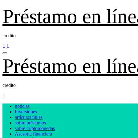
Ir
Préstamo en líne
al
contenido
credito
Préstamo en líne
credito
noticias
Inversiones
artículos útiles
sobre préstamos
sobre criptomonedas
Asesoría financiera