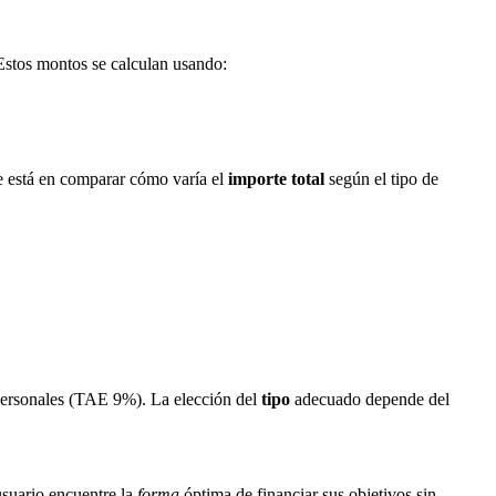
Estos montos se calculan usando:
 está en comparar cómo varía el
importe total
según el tipo de
personales (TAE 9%). La elección del
tipo
adecuado depende del
usuario encuentre la
forma
óptima de financiar sus objetivos sin