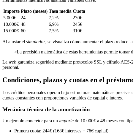
Herramientas interactivas analizan variables clave:
Importe
Plazo (meses)
Tasa media
Cuota
5.000€
24
7,2%
230€
10.000€
48
6,9%
245€
15.000€
60
7,5%
310€
Al ajustar el
simulador
, se visualiza cómo aumentar el plazo reduce l
«La precisión matemática de estas herramientas permite tomar
La
web
garantiza seguridad mediante protocolos SSL y cifrado AES-256.
personal.
Condiciones, plazos y cuotas en el préstam
Los créditos personales operan bajo estructuras matemáticas precisas 
cuotas constantes con proporciones variables de capital e interés.
Mecánica técnica de la amortización
Un ejemplo concreto: para un
importe
de 10.000€ a 48 meses con tipo
Primera cuota: 244€ (168€ intereses + 76€ capital)