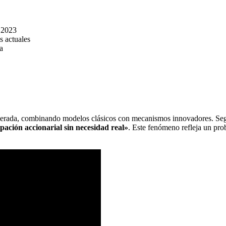
n 2023
s actuales
a
elerada, combinando modelos clásicos con mecanismos innovadores. Seg
pación accionarial sin necesidad real»
. Este fenómeno refleja un prob