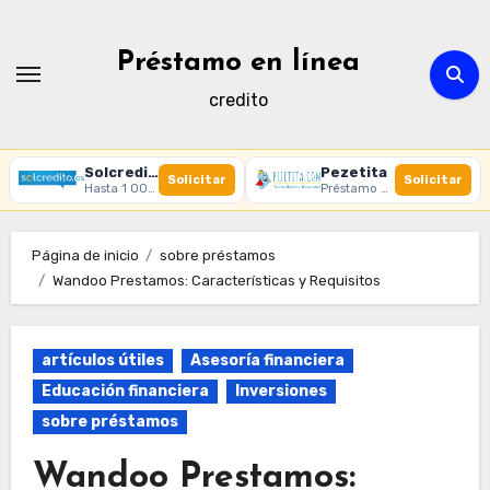
Ir
al
Préstamo en línea
contenido
credito
Solcredito
Pezetita
Solicitar
Solicitar
Hasta 1 000 € · 30 días · 100% online
Préstamo online · Aprobación rápida
Página de inicio
sobre préstamos
Wandoo Prestamos: Características y Requisitos
artículos útiles
Asesoría financiera
Educación financiera
Inversiones
sobre préstamos
Wandoo Prestamos: