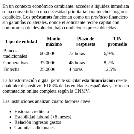
En un contexto económico cambiante, acceder a liquidez inmediata
se ha convertido en una necesidad prioritaria para muchos hogares
españoles. Los
préstamos
funcionan como un
producto
financiero
sin garantías colaterales, donde el solicitante recibe capital con
compromiso de devolución bajo condiciones preestablecidas.
Monto
Plazo de
TIN
Tipo de entidad
máximo
respuesta
promedio
Bancos
60.000€
72 horas
6,9%
tradicionales
Cooperativas
35.000€
48 horas
8,2%
Fintechs
25.000€
4 horas
12,5%
La transformación digital permite solicitar esta
financiación
desde
cualquier dispositivo. El 83% de las entidades españolas ya ofrecen
contratación online completa según la CNMV.
Las instituciones analizan cuatro factores clave:
Historial crediticio
Estabilidad laboral (+6 meses)
Relación ingresos-gastos
Garantías adicionales