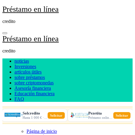
Ir
Préstamo en línea
al
contenido
credito
Préstamo en línea
credito
noticias
Inversiones
artículos útiles
sobre préstamos
sobre criptomonedas
Asesoría financiera
Educación financiera
FAQ
Solcredito
Pezetita
Solicitar
Solicitar
Hasta 1 000 € · 30 días · 100% online
Préstamo online · Aprobación rápida
Página de inicio