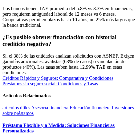
Los bancos tienen TAE promedio del 5.8% vs 8.3% en financieras,
pero requieren antigüedad laboral de 12 meses vs 6 meses.
Cooperativas permiten plazos hasta 10 años, un 25% más largos que
la banca tradicional.
¿Es posible obtener financiación con historial
crediticio negativo?
Sí, el 38% de las entidades analizan solicitudes con ASNEF. Exigen
garantías adicionales: avalistas (63% de casos) o vinculación de
productos (40%). Las tasas suben hasta 12.99% TAE en estas
condiciones.
Navegación
Créditos Rápidos y Seguros: Comparativa y Condiciones
Prestamos sin seguro social: Condiciones y Tasas
de
entradas
Artículos Relacionados
artículos útiles
Asesoría financiera
Educación financiera
Inversiones
sobre préstamos
Préstamo Flexible y a Medida: Soluciones Financieras
Personalizadas