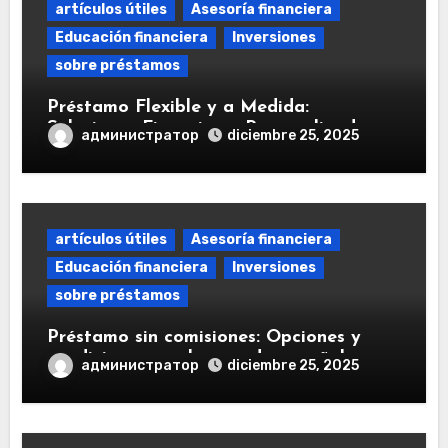
artículos útiles
Asesoría financiera
Educación financiera
Inversiones
sobre préstamos
Préstamo Flexible y a Medida:
Soluciones Financieras Personalizadas
администратор
diciembre 25, 2025
artículos útiles
Asesoría financiera
Educación financiera
Inversiones
sobre préstamos
Préstamo sin comisiones: Opciones y
condiciones en el mercado español
администратор
diciembre 25, 2025