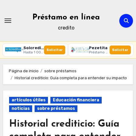
Ir
al
Préstamo en línea
contenido
credito
Solcredito
Pezetita
Solicitar
Solicitar
Hasta 1 000 € · 30 días · 100% online
Préstamo online · Aprobación rápida
Página de inicio
sobre préstamos
Historial crediticio: Guía completa para entender su impacto
artículos útiles
Educación financiera
noticias
sobre préstamos
Historial crediticio: Guía