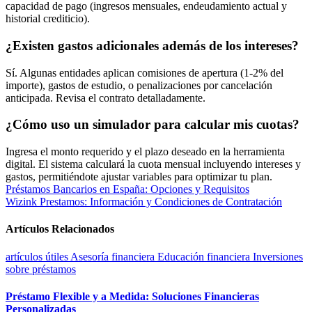
capacidad de pago (ingresos mensuales, endeudamiento actual y
historial crediticio).
¿Existen gastos adicionales además de los intereses?
Sí. Algunas entidades aplican comisiones de apertura (1-2% del
importe), gastos de estudio, o penalizaciones por cancelación
anticipada. Revisa el contrato detalladamente.
¿Cómo uso un simulador para calcular mis cuotas?
Ingresa el monto requerido y el plazo deseado en la herramienta
digital. El sistema calculará la cuota mensual incluyendo intereses y
gastos, permitiéndote ajustar variables para optimizar tu plan.
Navegación
Préstamos Bancarios en España: Opciones y Requisitos
Wizink Prestamos: Información y Condiciones de Contratación
de
entradas
Artículos Relacionados
artículos útiles
Asesoría financiera
Educación financiera
Inversiones
sobre préstamos
Préstamo Flexible y a Medida: Soluciones Financieras
Personalizadas