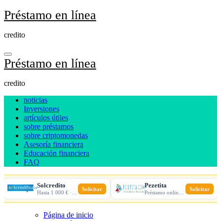
Ir
Préstamo en línea
al
contenido
credito
Préstamo en línea
credito
noticias
Inversiones
artículos útiles
sobre préstamos
sobre criptomonedas
Asesoría financiera
Educación financiera
FAQ
Solcredito
Pezetita
Solicitar
Solicitar
Hasta 1 000 € · 30 días · 100% online
Préstamo online · Aprobación rápida
Página de inicio