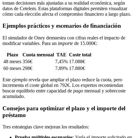
toman decisiones más ajustadas a su realidad económica, según
datos de Cetelem. Estas plataformas digitales permiten visualizar
cómo cada elección afecta el compromiso financiero a largo plazo.
Ejemplos prácticos y escenarios de financiación
El simulador de Oney demuestra con cifras reales el impacto de
modificar variables. Para un
importe
de 15.000€:
Plazo
Cuota mensual
TAE
Coste total
48 meses
356€
7,45%
17.088€
60 meses
298€
7,89%
17.880€
Este
ejemplo
revela que ampliar el plazo reduce la cuota, pero
incrementa el coste global en 792€. Los expertos recomiendan
buscar equilibrio entre capacidad de
pago
mensual y sobrecoste
acumulado.
Consejos para optimizar el plazo y el importe del
préstamo
Tres estrategias clave mejoran los resultados:
Prueba múltiples escenarios
: Varía el
importe
solicitado en