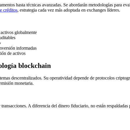
ndamentos hasta técnicas avanzadas. Se abordarán metodologías para ev
e créditos
, estrategia cada vez más adoptada en exchanges líderes.
 activos globalmente
uditables
o
inversión informadas
ión de activos
ología blockchain
emas descentralizados. Su operatividad depende de protocolos criptogr
 emisión monetaria.
transacciones. A diferencia del dinero fiduciario, no están respaldadas 