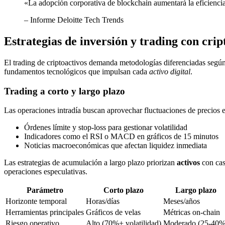
«La adopción corporativa de blockchain aumentará la eficienc
– Informe Deloitte Tech Trends
Estrategias de inversión y trading con crip
El trading de criptoactivos demanda metodologías diferenciadas según 
fundamentos tecnológicos que impulsan cada
activo digital
.
Trading a corto y largo plazo
Las operaciones intradía buscan aprovechar fluctuaciones de precios e
Órdenes límite y stop-loss para gestionar volatilidad
Indicadores como el RSI o MACD en gráficos de 15 minutos
Noticias macroeconómicas que afectan liquidez inmediata
Las estrategias de acumulación a largo plazo priorizan
activos
con cas
operaciones especulativas.
Parámetro
Corto plazo
Largo plazo
Horizonte temporal
Horas/días
Meses/años
Herramientas principales
Gráficos de velas
Métricas on-chain
Riesgo operativo
Alto (70%+ volatilidad)
Moderado (25-40%