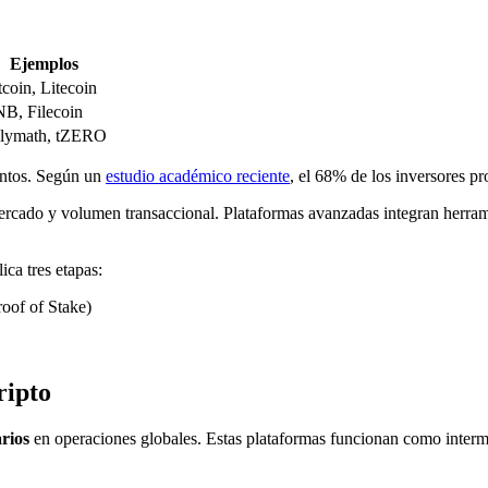
Ejemplos
tcoin, Litecoin
B, Filecoin
lymath, tZERO
ientos. Según un
estudio académico reciente
, el 68% de los inversores pr
cado y volumen transaccional. Plataformas avanzadas integran herramie
ica tres etapas:
oof of Stake)
ripto
arios
en operaciones globales. Estas plataformas funcionan como inter