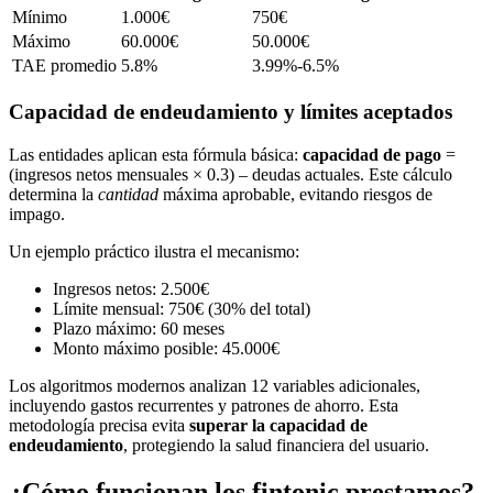
Mínimo
1.000€
750€
Máximo
60.000€
50.000€
TAE promedio
5.8%
3.99%-6.5%
Capacidad de endeudamiento y límites aceptados
Las entidades aplican esta fórmula básica:
capacidad de pago
=
(ingresos netos mensuales × 0.3) – deudas actuales. Este cálculo
determina la
cantidad
máxima aprobable, evitando riesgos de
impago.
Un ejemplo práctico ilustra el mecanismo:
Ingresos netos: 2.500€
Límite mensual: 750€ (30% del total)
Plazo máximo: 60 meses
Monto máximo posible: 45.000€
Los algoritmos modernos analizan 12 variables adicionales,
incluyendo gastos recurrentes y patrones de ahorro. Esta
metodología precisa evita
superar la capacidad de
endeudamiento
, protegiendo la salud financiera del usuario.
¿Cómo funcionan los fintonic prestamos?