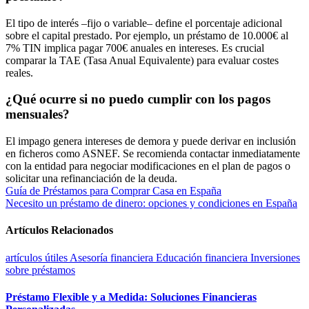
El tipo de interés –fijo o variable– define el porcentaje adicional
sobre el capital prestado. Por ejemplo, un préstamo de 10.000€ al
7% TIN implica pagar 700€ anuales en intereses. Es crucial
comparar la TAE (Tasa Anual Equivalente) para evaluar costes
reales.
¿Qué ocurre si no puedo cumplir con los pagos
mensuales?
El impago genera intereses de demora y puede derivar en inclusión
en ficheros como ASNEF. Se recomienda contactar inmediatamente
con la entidad para negociar modificaciones en el plan de pagos o
solicitar una refinanciación de la deuda.
Navegación
Guía de Préstamos para Comprar Casa en España
Necesito un préstamo de dinero: opciones y condiciones en España
de
entradas
Artículos Relacionados
artículos útiles
Asesoría financiera
Educación financiera
Inversiones
sobre préstamos
Préstamo Flexible y a Medida: Soluciones Financieras