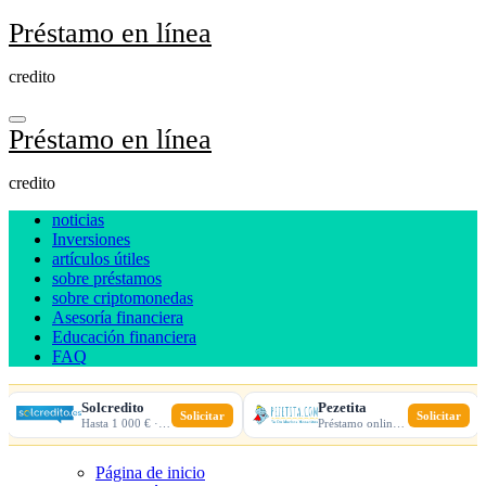
Ir
Préstamo en línea
al
contenido
credito
Préstamo en línea
credito
noticias
Inversiones
artículos útiles
sobre préstamos
sobre criptomonedas
Asesoría financiera
Educación financiera
FAQ
Solcredito
Pezetita
Solicitar
Solicitar
Hasta 1 000 € · 30 días · 100% online
Préstamo online · Aprobación rápida
Página de inicio