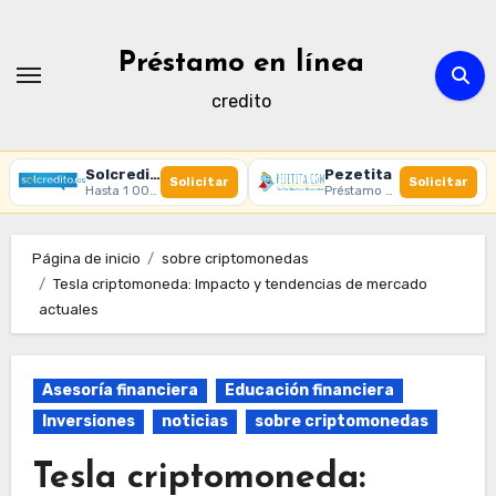
Ir
al
Préstamo en línea
contenido
credito
Solcredito
Pezetita
Solicitar
Solicitar
Hasta 1 000 € · 30 días · 100% online
Préstamo online · Aprobación rápida
Página de inicio
sobre criptomonedas
Tesla criptomoneda: Impacto y tendencias de mercado
actuales
Asesoría financiera
Educación financiera
Inversiones
noticias
sobre criptomonedas
Tesla criptomoneda: