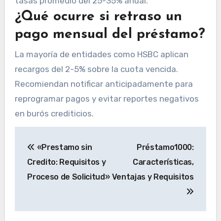
tasas promedio del 25-35% anual.
¿Qué ocurre si retraso un
pago mensual del préstamo?
La mayoría de entidades como HSBC aplican
recargos del 2-5% sobre la cuota vencida.
Recomiendan notificar anticipadamente para
reprogramar pagos y evitar reportes negativos
en burós crediticios.
Navegación
«Prestamo sin
Préstamo1000:
de
Credito: Requisitos y
Características,
entradas
Proceso de Solicitud»
Ventajas y Requisitos