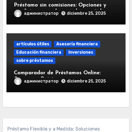
Préstamo sin comisiones: Opciones y
condiciones en el mercado español
администратор
diciembre 25, 2025
artículos útiles
Asesoría financiera
Educación financiera
Inversiones
sobre préstamos
Comparador de Préstamos Online:
Comparar Préstamos
администратор
diciembre 25, 2025
Préstamo Flexible y a Medida: Soluciones