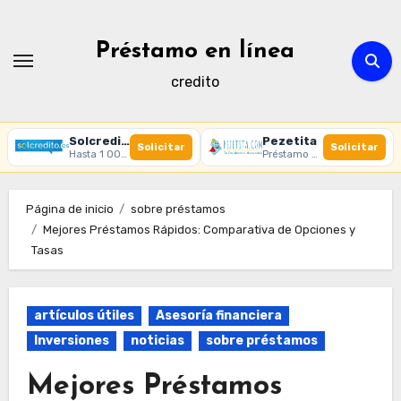
Ir
al
Préstamo en línea
contenido
credito
Solcredito
Pezetita
Solicitar
Solicitar
Hasta 1 000 € · 30 días · 100% online
Préstamo online · Aprobación rápida
Página de inicio
sobre préstamos
Mejores Préstamos Rápidos: Comparativa de Opciones y
Tasas
artículos útiles
Asesoría financiera
Inversiones
noticias
sobre préstamos
Mejores Préstamos