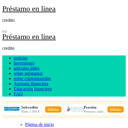
Ir
Préstamo en línea
al
contenido
credito
Préstamo en línea
credito
noticias
Inversiones
artículos útiles
sobre préstamos
sobre criptomonedas
Asesoría financiera
Educación financiera
FAQ
Solcredito
Pezetita
Solicitar
Solicitar
Hasta 1 000 € · 30 días · 100% online
Préstamo online · Aprobación rápida
Página de inicio