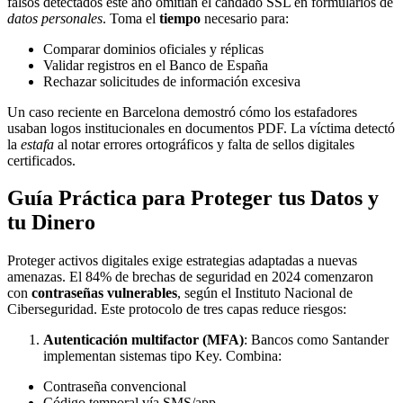
falsos detectados este año omitían el candado SSL en formularios de
datos personales
. Toma el
tiempo
necesario para:
Comparar dominios oficiales y réplicas
Validar registros en el Banco de España
Rechazar solicitudes de información excesiva
Un caso reciente en Barcelona demostró cómo los estafadores
usaban logos institucionales en documentos PDF. La víctima detectó
la
estafa
al notar errores ortográficos y falta de sellos digitales
certificados.
Guía Práctica para Proteger tus Datos y
tu Dinero
Proteger activos digitales exige estrategias adaptadas a nuevas
amenazas. El 84% de brechas de seguridad en 2024 comenzaron
con
contraseñas vulnerables
, según el Instituto Nacional de
Ciberseguridad. Este protocolo de tres capas reduce riesgos:
Autenticación multifactor (MFA)
: Bancos como Santander
implementan sistemas tipo Key. Combina:
Contraseña convencional
Código temporal vía SMS/app