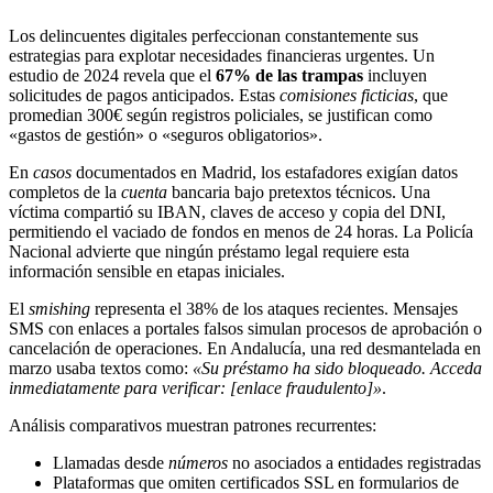
Los delincuentes digitales perfeccionan constantemente sus
estrategias para explotar necesidades financieras urgentes. Un
estudio de 2024 revela que el
67% de las trampas
incluyen
solicitudes de pagos anticipados. Estas
comisiones ficticias
, que
promedian 300€ según registros policiales, se justifican como
«gastos de gestión» o «seguros obligatorios».
En
casos
documentados en Madrid, los estafadores exigían datos
completos de la
cuenta
bancaria bajo pretextos técnicos. Una
víctima compartió su IBAN, claves de acceso y copia del DNI,
permitiendo el vaciado de fondos en menos de 24 horas. La Policía
Nacional advierte que ningún préstamo legal requiere esta
información sensible en etapas iniciales.
El
smishing
representa el 38% de los ataques recientes. Mensajes
SMS con enlaces a portales falsos simulan procesos de aprobación o
cancelación de operaciones. En Andalucía, una red desmantelada en
marzo usaba textos como:
«Su préstamo ha sido bloqueado. Acceda
inmediatamente para verificar: [enlace fraudulento]»
.
Análisis comparativos muestran patrones recurrentes:
Llamadas desde
números
no asociados a entidades registradas
Plataformas que omiten certificados SSL en formularios de