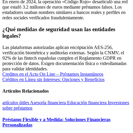
En enero de 2024, la operación «Código Rojo» desarticuló una red
que estafó 3.2 millones de euros mediante préstamos falsos. Los
estafadores usaban nombres similares a bancos reales y perfiles en
redes sociales verificados fraudulentamente.
¿Qué medidas de seguridad usan las entidades
legales?
Las plataformas autorizadas aplican encriptación AES-256,
verificación biométrica y auditorías externas. Según la CNMV, el
92% de las fintech españolas cumplen el Reglamento GDPR en
protección de datos. Exigen documentación física o videollamadas
para validar identidades.
Navegación
Creditos en el Acto On Line – Préstamos Instantáneos
Créditos en Línea sin Intereses: Opciones y Beneficios
de
entradas
Artículos Relacionados
artículos útiles
Asesoría financiera
Educación financiera
Inversiones
sobre préstamos
Préstamo Flexible y a Medida: Soluciones Financieras
Personalizadas