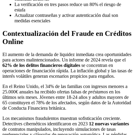
La verificación en tres pasos reduce un 80% el riesgo de
estafa
Actualizar contraseñas y activar autenticación dual son
medidas esenciales
Contextualización del Fraude en Créditos
Online
El aumento de la demanda de liquidez inmediata crea oportunidades
para actores malintencionados. Un informe de 2024 revela que el
62% de los delitos financieros digitales
se concentran en
operaciones de financiación rápida. La inflación global y las tasas de
interés volátiles generan escenarios propicios para engaños.
En el Reino Unido, el 34% de las familias con ingresos menores a
25.000€ anuales ha recibido ofertas falsas de
préstamos
en los
últimos seis meses. Jóvenes entre 18-24 años y adultos mayores de
65 constituyen el 78% de los afectados, según datos de la Autoridad
de Conducta Financiera británica.
Los mecanismos fraudulentos muestran sofisticación creciente.
Detectives cibernéticos identificaron en 2023
12 nuevas variantes
de contratos manipulados, incluyendo simulaciones de tasas
preferenciales y cláusulas de renovación automática. Las pérdidas