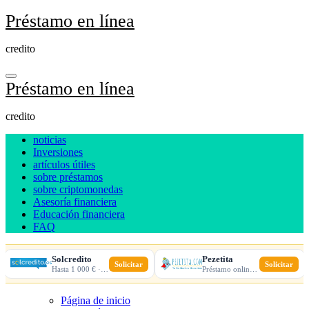
Ir
Préstamo en línea
al
contenido
credito
Préstamo en línea
credito
noticias
Inversiones
artículos útiles
sobre préstamos
sobre criptomonedas
Asesoría financiera
Educación financiera
FAQ
Solcredito
Pezetita
Solicitar
Solicitar
Hasta 1 000 € · 30 días · 100% online
Préstamo online · Aprobación rápida
Página de inicio