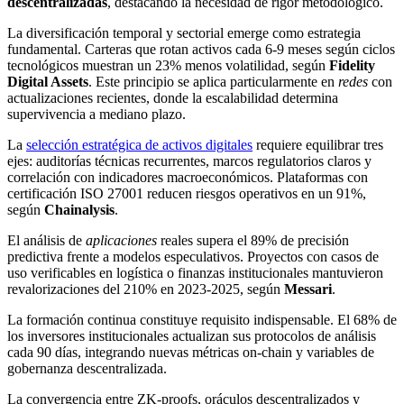
descentralizadas
, destacando la necesidad de rigor metodológico.
La diversificación temporal y sectorial emerge como estrategia
fundamental. Carteras que rotan activos cada 6-9 meses según ciclos
tecnológicos muestran un 23% menos volatilidad, según
Fidelity
Digital Assets
. Este principio se aplica particularmente en
redes
con
actualizaciones recientes, donde la escalabilidad determina
supervivencia a mediano plazo.
La
selección estratégica de activos digitales
requiere equilibrar tres
ejes: auditorías técnicas recurrentes, marcos regulatorios claros y
correlación con indicadores macroeconómicos. Plataformas con
certificación ISO 27001 reducen riesgos operativos en un 91%,
según
Chainalysis
.
El análisis de
aplicaciones
reales supera el 89% de precisión
predictiva frente a modelos especulativos. Proyectos con casos de
uso verificables en logística o finanzas institucionales mantuvieron
revalorizaciones del 210% en 2023-2025, según
Messari
.
La formación continua constituye requisito indispensable. El 68% de
los inversores institucionales actualizan sus protocolos de análisis
cada 90 días, integrando nuevas métricas on-chain y variables de
gobernanza descentralizada.
La convergencia entre ZK-proofs, oráculos descentralizados y