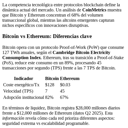
La competencia tecnológica entre protocolos blockchain define la
dinámica actual del mercado. Un análisis de
CoinMetrics
muestra
que Bitcoin y Ethereum concentran el 68% del volumen
transaccional global, mientras las altcoins emergentes capturan
nichos específicos con innovaciones disruptivas.
Bitcoin vs Ethereum: Diferencias clave
Bitcoin opera con un protocolo Proof-of-Work (PoW) que consume
127 TWh anuales, según el
Cambridge Bitcoin Electricity
Consumption Index
. Ethereum, tras su transición a Proof-of-Stake
(PoS), reduce este consumo en un 89%, procesando 45
transacciones por segundo (TPS) frente a las 7 TPS de Bitcoin.
Indicador
Bitcoin
Ethereum
Coste energético/Tx
$128
$0.03
Velocidad (TPS)
7
45
Adopción institucional
82%
67%
En términos de liquidez, Bitcoin registra $28,000 millones diarios
frente a $12,000 millones de Ethereum (datos Q2 2025). Esta
información
revela cómo cada red prioriza diferentes aspectos:
seguridad extrema vs escalabilidad programable.