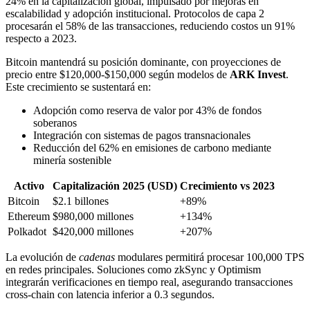
24% en la capitalización global, impulsado por mejoras en
escalabilidad y adopción institucional. Protocolos de capa 2
procesarán el 58% de las transacciones, reduciendo costos un 91%
respecto a 2023.
Bitcoin mantendrá su posición dominante, con proyecciones de
precio entre $120,000-$150,000 según modelos de
ARK Invest
.
Este crecimiento se sustentará en:
Adopción como reserva de valor por 43% de fondos
soberanos
Integración con sistemas de pagos transnacionales
Reducción del 62% en emisiones de carbono mediante
minería sostenible
Activo
Capitalización 2025 (USD)
Crecimiento vs 2023
Bitcoin
$2.1 billones
+89%
Ethereum
$980,000 millones
+134%
Polkadot
$420,000 millones
+207%
La evolución de
cadenas
modulares permitirá procesar 100,000 TPS
en redes principales. Soluciones como zkSync y Optimism
integrarán verificaciones en tiempo real, asegurando transacciones
cross-chain con latencia inferior a 0.3 segundos.