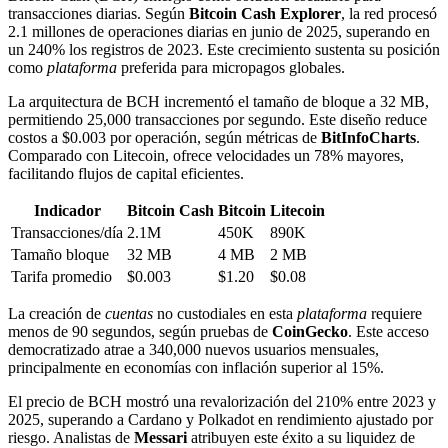
transacciones diarias. Según
Bitcoin Cash Explorer
, la red procesó
2.1 millones de operaciones diarias en junio de 2025, superando en
un 240% los registros de 2023. Este crecimiento sustenta su posición
como
plataforma
preferida para micropagos globales.
La arquitectura de BCH incrementó el tamaño de bloque a 32 MB,
permitiendo 25,000 transacciones por segundo. Este diseño reduce
costos a $0.003 por operación, según métricas de
BitInfoCharts
.
Comparado con Litecoin, ofrece velocidades un 78% mayores,
facilitando flujos de capital eficientes.
Indicador
Bitcoin Cash
Bitcoin
Litecoin
Transacciones/día
2.1M
450K
890K
Tamaño bloque
32 MB
4 MB
2 MB
Tarifa promedio
$0.003
$1.20
$0.08
La creación de
cuentas
no custodiales en esta
plataforma
requiere
menos de 90 segundos, según pruebas de
CoinGecko
. Este acceso
democratizado atrae a 340,000 nuevos usuarios mensuales,
principalmente en economías con inflación superior al 15%.
El precio de BCH mostró una revalorización del 210% entre 2023 y
2025, superando a Cardano y Polkadot en rendimiento ajustado por
riesgo. Analistas de
Messari
atribuyen este éxito a su liquidez de