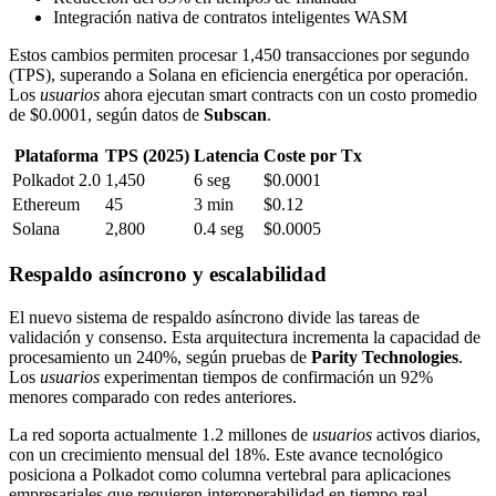
Integración nativa de contratos inteligentes WASM
Estos cambios permiten procesar 1,450 transacciones por segundo
(TPS), superando a Solana en eficiencia energética por operación.
Los
usuarios
ahora ejecutan smart contracts con un costo promedio
de $0.0001, según datos de
Subscan
.
Plataforma
TPS (2025)
Latencia
Coste por Tx
Polkadot 2.0
1,450
6 seg
$0.0001
Ethereum
45
3 min
$0.12
Solana
2,800
0.4 seg
$0.0005
Respaldo asíncrono y escalabilidad
El nuevo sistema de respaldo asíncrono divide las tareas de
validación y consenso. Esta arquitectura incrementa la capacidad de
procesamiento un 240%, según pruebas de
Parity Technologies
.
Los
usuarios
experimentan tiempos de confirmación un 92%
menores comparado con redes anteriores.
La red soporta actualmente 1.2 millones de
usuarios
activos diarios,
con un crecimiento mensual del 18%. Este avance tecnológico
posiciona a Polkadot como columna vertebral para aplicaciones
empresariales que requieren interoperabilidad en tiempo real.