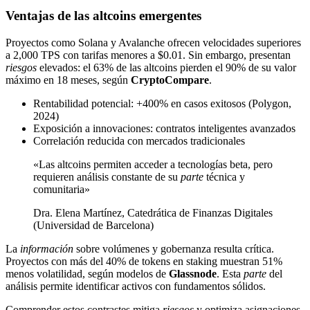
Ventajas de las altcoins emergentes
Proyectos como Solana y Avalanche ofrecen velocidades superiores
a 2,000 TPS con tarifas menores a $0.01. Sin embargo, presentan
riesgos
elevados: el 63% de las altcoins pierden el 90% de su valor
máximo en 18 meses, según
CryptoCompare
.
Rentabilidad potencial: +400% en casos exitosos (Polygon,
2024)
Exposición a innovaciones: contratos inteligentes avanzados
Correlación reducida con mercados tradicionales
«Las altcoins permiten acceder a tecnologías beta, pero
requieren análisis constante de su
parte
técnica y
comunitaria»
Dra. Elena Martínez, Catedrática de Finanzas Digitales
(Universidad de Barcelona)
La
información
sobre volúmenes y gobernanza resulta crítica.
Proyectos con más del 40% de tokens en staking muestran 51%
menos volatilidad, según modelos de
Glassnode
. Esta
parte
del
análisis permite identificar activos con fundamentos sólidos.
Comprender estos contrastes mitiga
riesgos
y optimiza asignaciones