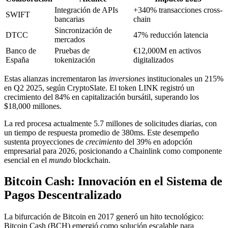
Integración de APIs
+340% transacciones cross-
SWIFT
bancarias
chain
Sincronización de
DTCC
47% reducción latencia
mercados
Banco de
Pruebas de
€12,000M en activos
España
tokenización
digitalizados
Estas alianzas incrementaron las
inversiones
institucionales un 215%
en Q2 2025, según CryptoSlate. El token LINK registró un
crecimiento del 84% en capitalización bursátil, superando los
$18,000 millones.
La red procesa actualmente 5.7 millones de solicitudes diarias, con
un tiempo de respuesta promedio de 380ms. Este desempeño
sustenta proyecciones de
crecimiento
del 39% en adopción
empresarial para 2026, posicionando a Chainlink como componente
esencial en el
mundo
blockchain.
Bitcoin Cash: Innovación en el Sistema de
Pagos Descentralizado
La bifurcación de Bitcoin en 2017 generó un hito tecnológico:
Bitcoin Cash (BCH) emergió como solución escalable para