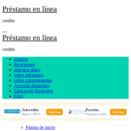
Ir
Préstamo en línea
al
contenido
credito
Préstamo en línea
credito
noticias
Inversiones
artículos útiles
sobre préstamos
sobre criptomonedas
Asesoría financiera
Educación financiera
FAQ
Solcredito
Pezetita
Solicitar
Solicitar
Hasta 1 000 € · 30 días · 100% online
Préstamo online · Aprobación rápida
Página de inicio