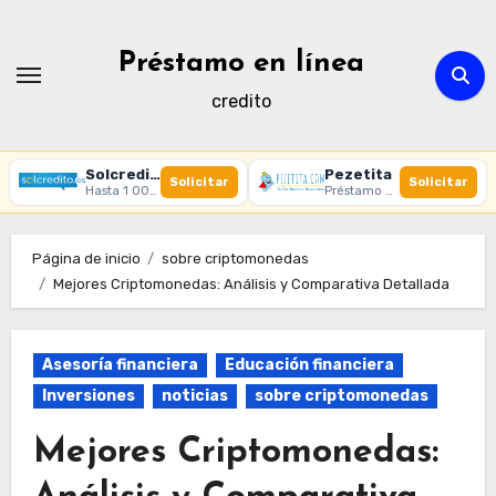
Ir
al
Préstamo en línea
contenido
credito
Solcredito
Pezetita
Solicitar
Solicitar
Hasta 1 000 € · 30 días · 100% online
Préstamo online · Aprobación rápida
Página de inicio
sobre criptomonedas
Mejores Criptomonedas: Análisis y Comparativa Detallada
Asesoría financiera
Educación financiera
Inversiones
noticias
sobre criptomonedas
Mejores Criptomonedas: