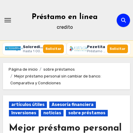
Ir
al
Préstamo en línea
contenido
credito
Solcredito
Pezetita
Solicitar
Solicitar
Hasta 1 000 € · 30 días · 100% online
Préstamo online · Aprobación rápida
Página de inicio
sobre préstamos
Mejor préstamo personal sin cambiar de banco:
Comparativa y Condiciones
artículos útiles
Asesoría financiera
Inversiones
noticias
sobre préstamos
Mejor préstamo personal