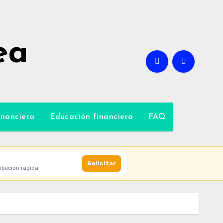
ea
inanciera
Educación financiera
FAQ
Solicitar
obación rápida