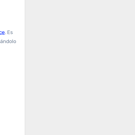
ce
. Es
rándolo