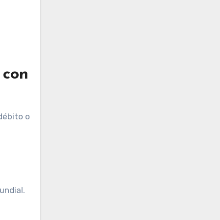
 con
débito o
undial.