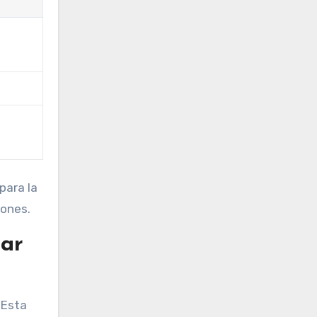
para la
iones.
rar
 Esta