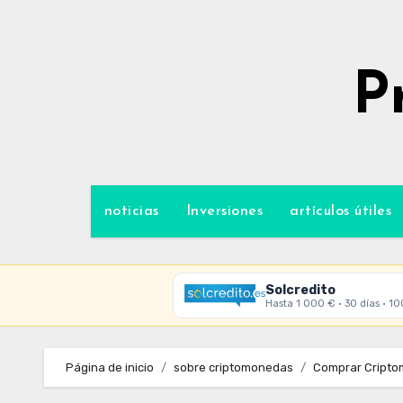
Ir
al
contenido
P
noticias
Inversiones
artículos útiles
Solcredito
Hasta 1 000 € · 30 días · 1
Página de inicio
sobre criptomonedas
Comprar Criptom