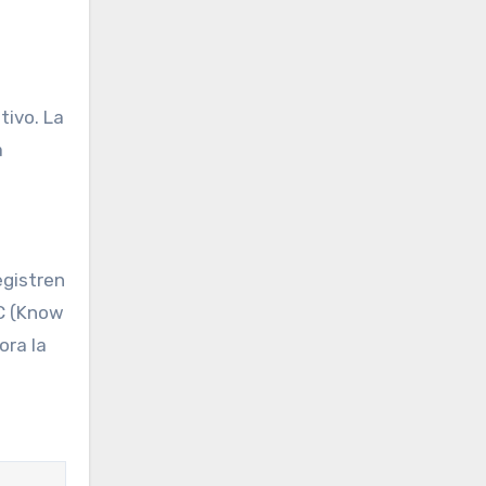
tivo. La
a
egistren
C (Know
ora la