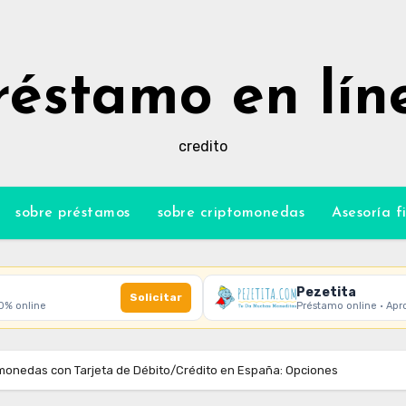
réstamo en lín
credito
sobre préstamos
sobre criptomonedas
Asesoría f
Pezetita
Solicitar
00% online
Préstamo online · Apr
onedas con Tarjeta de Débito/Crédito en España: Opciones