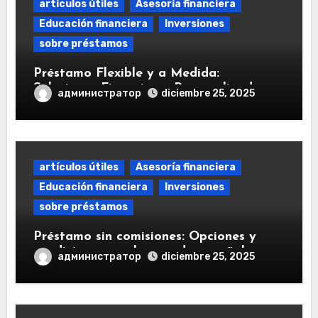
artículos útiles
Asesoría financiera
Educación financiera
Inversiones
sobre préstamos
Préstamo Flexible y a Medida:
Soluciones Financieras Personalizadas
администратор
diciembre 25, 2025
artículos útiles
Asesoría financiera
Educación financiera
Inversiones
sobre préstamos
Préstamo sin comisiones: Opciones y
condiciones en el mercado español
администратор
diciembre 25, 2025