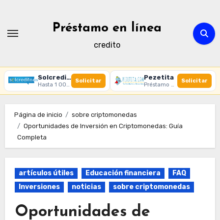
Ir
al
Préstamo en línea
contenido
credito
Solcredito
Pezetita
Solicitar
Solicitar
Hasta 1 000 € · 30 días · 100% online
Préstamo online · Aprobación rápida
Página de inicio
sobre criptomonedas
Oportunidades de Inversión en Criptomonedas: Guía
Completa
artículos útiles
Educación financiera
FAQ
Inversiones
noticias
sobre criptomonedas
Oportunidades de