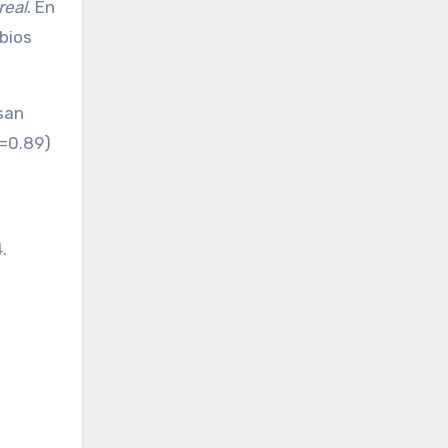
real
. En
bios
usan
r=0.89)
.