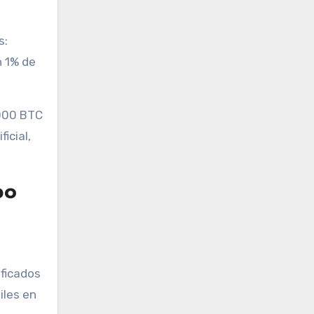
s:
n 1% de
,000 BTC
icial,
po
ificados
iles en