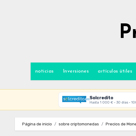
Ir
al
contenido
P
noticias
Inversiones
artículos útiles
Solcredito
Hasta 1 000 € · 30 días · 1
Página de inicio
sobre criptomonedas
Precios de Mone