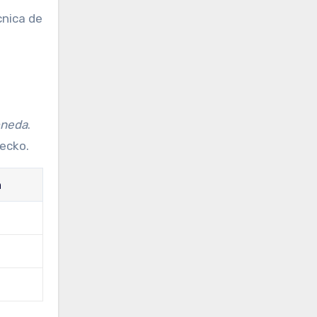
cnica de
oneda
.
Gecko.
n