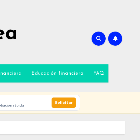
ea
inanciera
Educación financiera
FAQ
Solicitar
obación rápida