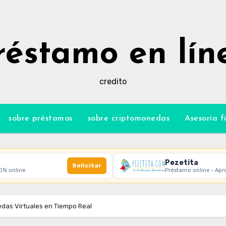
réstamo en lín
credito
sobre préstamos
sobre criptomonedas
Asesoría f
Pezetita
Solicitar
00% online
Préstamo online · Apr
das Virtuales en Tiempo Real