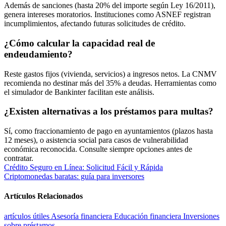
Además de sanciones (hasta 20% del importe según Ley 16/2011),
genera intereses moratorios. Instituciones como ASNEF registran
incumplimientos, afectando futuras solicitudes de crédito.
¿Cómo calcular la capacidad real de
endeudamiento?
Reste gastos fijos (vivienda, servicios) a ingresos netos. La CNMV
recomienda no destinar más del 35% a deudas. Herramientas como
el simulador de Bankinter facilitan este análisis.
¿Existen alternativas a los préstamos para multas?
Sí, como fraccionamiento de pago en ayuntamientos (plazos hasta
12 meses), o asistencia social para casos de vulnerabilidad
económica reconocida. Consulte siempre opciones antes de
contratar.
Navegación
Crédito Seguro en Línea: Solicitud Fácil y Rápida
Criptomonedas baratas: guía para inversores
de
entradas
Artículos Relacionados
artículos útiles
Asesoría financiera
Educación financiera
Inversiones
sobre préstamos