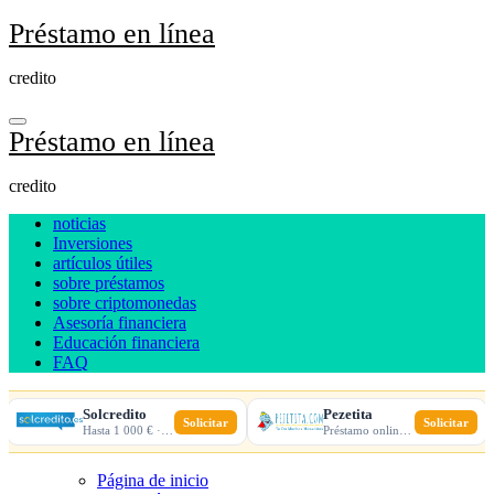
Ir
Préstamo en línea
al
contenido
credito
Préstamo en línea
credito
noticias
Inversiones
artículos útiles
sobre préstamos
sobre criptomonedas
Asesoría financiera
Educación financiera
FAQ
Solcredito
Pezetita
Solicitar
Solicitar
Hasta 1 000 € · 30 días · 100% online
Préstamo online · Aprobación rápida
Página de inicio