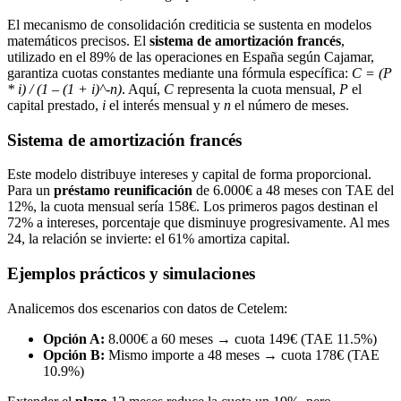
El mecanismo de consolidación crediticia se sustenta en modelos
matemáticos precisos. El
sistema de amortización francés
,
utilizado en el 89% de las operaciones en España según Cajamar,
garantiza cuotas constantes mediante una fórmula específica:
C = (P
* i) / (1 – (1 + i)^-n)
. Aquí,
C
representa la cuota mensual,
P
el
capital prestado,
i
el interés mensual y
n
el número de meses.
Sistema de amortización francés
Este modelo distribuye intereses y capital de forma proporcional.
Para un
préstamo reunificación
de 6.000€ a 48 meses con TAE del
12%, la cuota mensual sería 158€. Los primeros pagos destinan el
72% a intereses, porcentaje que disminuye progresivamente. Al mes
24, la relación se invierte: el 61% amortiza capital.
Ejemplos prácticos y simulaciones
Analicemos dos escenarios con datos de Cetelem:
Opción A:
8.000€ a 60 meses → cuota 149€ (TAE 11.5%)
Opción B:
Mismo importe a 48 meses → cuota 178€ (TAE
10.9%)