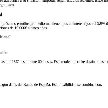
 adaptadas a su situación temporal, según estudios recientes. Estos me
rgo plazo.
al
n préstamo estudios promedio mantiene tipos de interés fijos del 5,9% d
ciones de 10.000€ a cinco años.
icional
nicio
as de 118€/mes durante 60 meses. Este modelo permite destinar hasta el
, según datos del Banco de España. Esta flexibilidad se combina con: