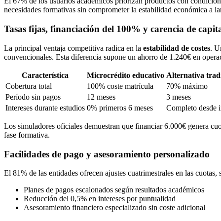
El 67% de los usuarios académicos priorizan productos con condiciones
necesidades formativas sin comprometer la estabilidad económica a la
Tasas fijas, financiación del 100% y carencia de capit
La principal ventaja competitiva radica en la
estabilidad de costes
. U
convencionales. Esta diferencia supone un ahorro de 1.240€ en opera
Característica
Microcrédito educativo
Alternativa trad
Cobertura total
100% coste matrícula
70% máximo
Período sin pagos
12 meses
3 meses
Intereses durante estudios
0% primeros 6 meses
Completo desde i
Los simuladores oficiales demuestran que financiar 6.000€ genera cuot
fase formativa.
Facilidades de pago y asesoramiento personalizado
El 81% de las entidades ofrecen ajustes cuatrimestrales en las cuotas
Planes de pagos escalonados según resultados académicos
Reducción del 0,5% en intereses por puntualidad
Asesoramiento financiero especializado sin coste adicional