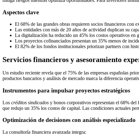
mitiga riesgos mientras optimiza oportunidades. Para inversores institu
Aspectos clave
El 68% de las grandes obras requieren socios financieros con ex
Las entidades con más de 20 años de actividad duplican su ca
La digitalización ha reducido un 45% los costos operativos en g
Los proyectos cofinanciados presentan un 35% menos de incide
El 82% de los fondos institucionales priorizan partners con his
Servicios financieros y asesoramiento exp
Un estudio reciente revela que el 75% de las empresas españolas priori
productos bancarios y análisis de mercado marca la diferencia operativ
Instrumentos para impulsar proyectos estratégicos
Los
créditos sindicados
y bonos corporativos representan el 68% del f
que redujo un 35% los costos de capital. Las condiciones actuales per
Optimización de decisiones con análisis especializado
La consultoría financiera avanzada integra: