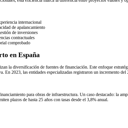
cionales, esta eficiencia marca la diferencia entre proyectos viables y op
periencia internacional
pacidad de apalancamiento
estión de inversiones
ncias contractuales
torial comprobado
erto en España
zan la diversificación de fuentes de financiación. Este enfoque estraté
a. En 2023, las entidades especializadas registraron un incremento del 2
inanciamiento para obras de infraestructura. Un caso destacado: la ampl
miten plazos de hasta 25 años con tasas desde el 3,8% anual.