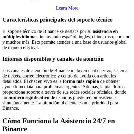
Learn More
Características principales del soporte técnico
El soporte técnico de Binance se destaca por su
asistencia en
múltiples idiomas
, incluyendo español, inglés, chino, ruso, coreano
y muchos más. Esto permite atender a una base de usuarios global
de manera efectiva.
Idiomas disponibles y canales de atención
Los canales de atención de Binance incluyen chat en vivo, sistema
de tickets, correo electrónico y centro de ayuda con artículos
detallados. El chat en vivo es la
forma más rápida
de obtener
ayuda inmediata para problemas urgentes. Además, la plataforma
proporciona soporte a través de sus redes sociales oficiales, donde
un
número significativo
de usuarios puede recibir asistencia
simultáneamente. La
atención
al cliente es una prioridad para
Binance.
Cómo Funciona la Asistencia 24/7 en
Binance