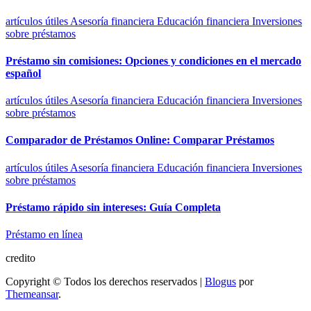
artículos útiles
Asesoría financiera
Educación financiera
Inversiones
sobre préstamos
Préstamo sin comisiones: Opciones y condiciones en el mercado
español
artículos útiles
Asesoría financiera
Educación financiera
Inversiones
sobre préstamos
Comparador de Préstamos Online: Comparar Préstamos
artículos útiles
Asesoría financiera
Educación financiera
Inversiones
sobre préstamos
Préstamo rápido sin intereses: Guía Completa
Préstamo en línea
credito
Copyright © Todos los derechos reservados
|
Blogus
por
Themeansar
.