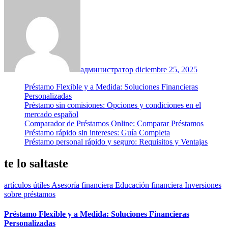
администратор
diciembre 25, 2025
Préstamo Flexible y a Medida: Soluciones Financieras
Personalizadas
Préstamo sin comisiones: Opciones y condiciones en el
mercado español
Comparador de Préstamos Online: Comparar Préstamos
Préstamo rápido sin intereses: Guía Completa
Préstamo personal rápido y seguro: Requisitos y Ventajas
te lo saltaste
artículos útiles
Asesoría financiera
Educación financiera
Inversiones
sobre préstamos
Préstamo Flexible y a Medida: Soluciones Financieras
Personalizadas