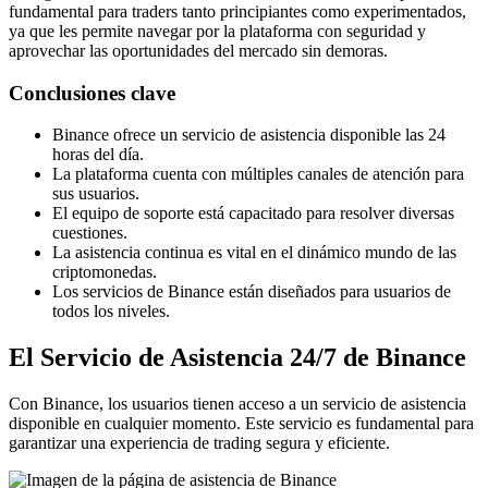
fundamental para traders tanto principiantes como experimentados,
ya que les permite navegar por la plataforma con seguridad y
aprovechar las oportunidades del mercado sin demoras.
Conclusiones clave
Binance ofrece un servicio de asistencia disponible las 24
horas del día.
La plataforma cuenta con múltiples canales de atención para
sus usuarios.
El equipo de soporte está capacitado para resolver diversas
cuestiones.
La asistencia continua es vital en el dinámico mundo de las
criptomonedas.
Los servicios de Binance están diseñados para usuarios de
todos los niveles.
El Servicio de Asistencia 24/7 de Binance
Con Binance, los usuarios tienen acceso a un servicio de asistencia
disponible en cualquier momento. Este servicio es fundamental para
garantizar una experiencia de trading segura y eficiente.