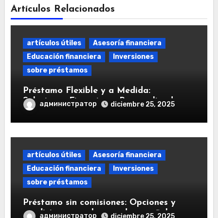
Artículos Relacionados
artículos útiles
Asesoría financiera
Educación financiera
Inversiones
sobre préstamos
Préstamo Flexible y a Medida:
Soluciones Financieras Personalizadas
администратор
diciembre 25, 2025
artículos útiles
Asesoría financiera
Educación financiera
Inversiones
sobre préstamos
Préstamo sin comisiones: Opciones y
condiciones en el mercado español
администратор
diciembre 25, 2025