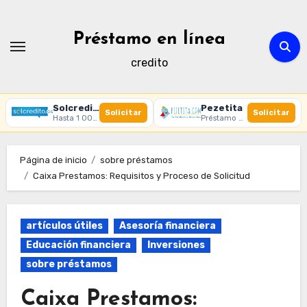
Ir
al
Préstamo en línea
contenido
credito
Solcredito
Pezetita
Solicitar
Solicitar
Hasta 1 000 € · 30 días · 100% online
Préstamo online · Aprobación rápida
Página de inicio
sobre préstamos
Caixa Prestamos: Requisitos y Proceso de Solicitud
artículos útiles
Asesoría financiera
Educación financiera
Inversiones
sobre préstamos
Caixa Prestamos: