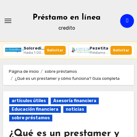
Ir
al
Préstamo en línea
contenido
credito
Solcredito
Pezetita
Solicitar
Solicitar
Hasta 1 000 € · 30 días · 100% online
Préstamo online · Aprobación rápida
Página de inicio
sobre préstamos
¿Qué es un prestamer y cómo funciona? Guía completa
artículos útiles
Asesoría financiera
Educación financiera
noticias
sobre préstamos
¿Qué es un prestamer y