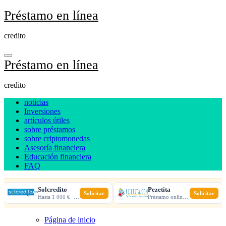
Ir
Préstamo en línea
al
contenido
credito
Préstamo en línea
credito
noticias
Inversiones
artículos útiles
sobre préstamos
sobre criptomonedas
Asesoría financiera
Educación financiera
FAQ
Solcredito
Pezetita
Solicitar
Solicitar
Hasta 1 000 € · 30 días · 100% online
Préstamo online · Aprobación rápida
Página de inicio