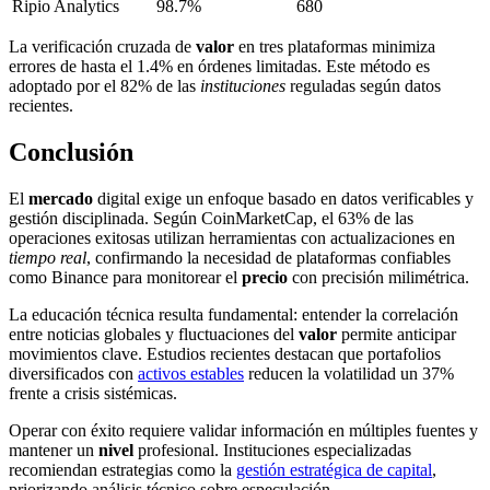
Ripio Analytics
98.7%
680
La verificación cruzada de
valor
en tres plataformas minimiza
errores de hasta el 1.4% en órdenes limitadas. Este método es
adoptado por el 82% de las
instituciones
reguladas según datos
recientes.
Conclusión
El
mercado
digital exige un enfoque basado en datos verificables y
gestión disciplinada. Según CoinMarketCap, el 63% de las
operaciones exitosas utilizan herramientas con actualizaciones en
tiempo real
, confirmando la necesidad de plataformas confiables
como Binance para monitorear el
precio
con precisión milimétrica.
La educación técnica resulta fundamental: entender la correlación
entre noticias globales y fluctuaciones del
valor
permite anticipar
movimientos clave. Estudios recientes destacan que portafolios
diversificados con
activos estables
reducen la volatilidad un 37%
frente a crisis sistémicas.
Operar con éxito requiere validar información en múltiples fuentes y
mantener un
nivel
profesional. Instituciones especializadas
recomiendan estrategias como la
gestión estratégica de capital
,
priorizando análisis técnico sobre especulación.