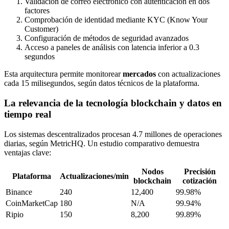
Validación de correo electrónico con autenticación en dos
factores
Comprobación de identidad mediante KYC (Know Your
Customer)
Configuración de métodos de seguridad avanzados
Acceso a paneles de análisis con latencia inferior a 0.3
segundos
Esta arquitectura permite monitorear
mercados
con actualizaciones
cada 15 milisegundos, según datos técnicos de la plataforma.
La relevancia de la tecnología blockchain y datos en
tiempo real
Los sistemas descentralizados procesan 4.7 millones de operaciones
diarias, según MetricHQ. Un estudio comparativo demuestra
ventajas clave:
Nodos
Precisión
Plataforma
Actualizaciones/min
blockchain
cotización
Binance
240
12,400
99.98%
CoinMarketCap
180
N/A
99.94%
Ripio
150
8,200
99.89%