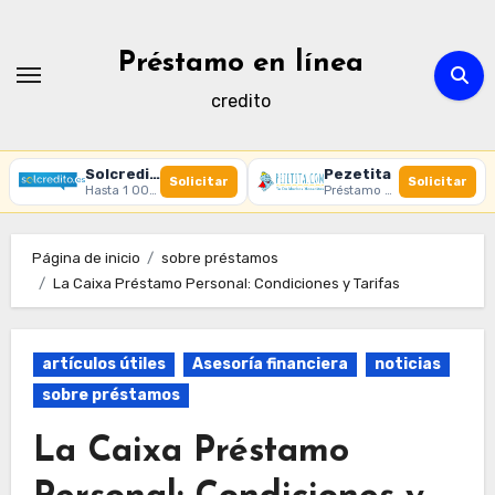
Ir
al
Préstamo en línea
contenido
credito
Solcredito
Pezetita
Solicitar
Solicitar
Hasta 1 000 € · 30 días · 100% online
Préstamo online · Aprobación rápida
Página de inicio
sobre préstamos
La Caixa Préstamo Personal: Condiciones y Tarifas
artículos útiles
Asesoría financiera
noticias
sobre préstamos
La Caixa Préstamo