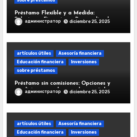
sobre préstamos
Préstamo Flexible y a Medida:
Soluciones Financieras Personalizadas
администратор
diciembre 25, 2025
artículos útiles
Asesoría financiera
Educación financiera
Inversiones
sobre préstamos
Préstamo sin comisiones: Opciones y
condiciones en el mercado español
администратор
diciembre 25, 2025
artículos útiles
Asesoría financiera
Educación financiera
Inversiones