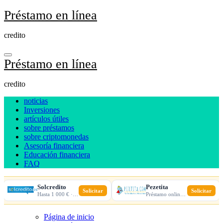
Ir
Préstamo en línea
al
contenido
credito
Préstamo en línea
credito
noticias
Inversiones
artículos útiles
sobre préstamos
sobre criptomonedas
Asesoría financiera
Educación financiera
FAQ
Solcredito
Pezetita
Solicitar
Solicitar
Hasta 1 000 € · 30 días · 100% online
Préstamo online · Aprobación rápida
Página de inicio