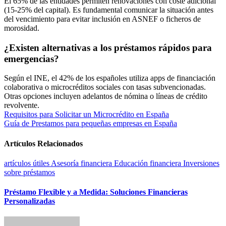
El 65% de las entidades permiten renovaciones con coste adicional
(15-25% del capital). Es fundamental comunicar la situación antes
del vencimiento para evitar inclusión en ASNEF o ficheros de
morosidad.
¿Existen alternativas a los préstamos rápidos para
emergencias?
Según el INE, el 42% de los españoles utiliza apps de financiación
colaborativa o microcréditos sociales con tasas subvencionadas.
Otras opciones incluyen adelantos de nómina o líneas de crédito
revolvente.
Navegación
Requisitos para Solicitar un Microcrédito en España
Guía de Prestamos para pequeñas empresas en España
de
entradas
Artículos Relacionados
artículos útiles
Asesoría financiera
Educación financiera
Inversiones
sobre préstamos
Préstamo Flexible y a Medida: Soluciones Financieras
Personalizadas