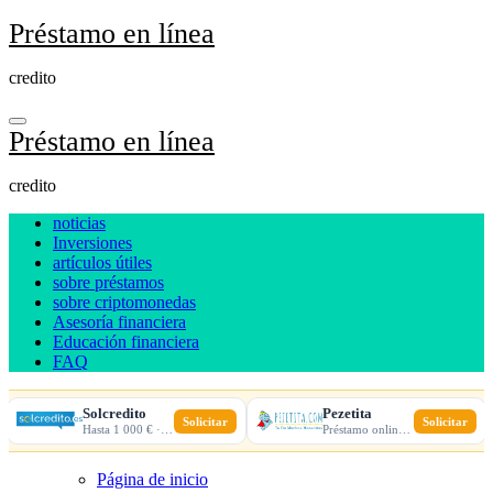
Ir
Préstamo en línea
al
contenido
credito
Préstamo en línea
credito
noticias
Inversiones
artículos útiles
sobre préstamos
sobre criptomonedas
Asesoría financiera
Educación financiera
FAQ
Solcredito
Pezetita
Solicitar
Solicitar
Hasta 1 000 € · 30 días · 100% online
Préstamo online · Aprobación rápida
Página de inicio