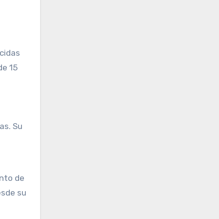
cidas
de 15
as. Su
nto de
esde su