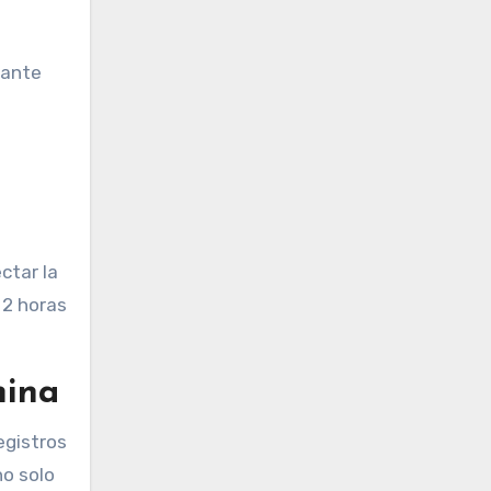
iante
ctar la
 2 horas
mina
egistros
no solo