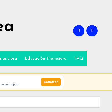
ea
inanciera
Educación financiera
FAQ
Solicitar
obación rápida