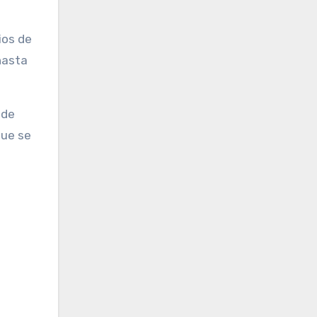
ios de
hasta
sde
que se