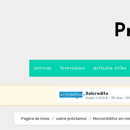
Ir
al
contenido
P
noticias
Inversiones
artículos útiles
Solcredito
Hasta 1 000 € · 30 días · 1
Página de inicio
sobre préstamos
Microcréditos sin nó