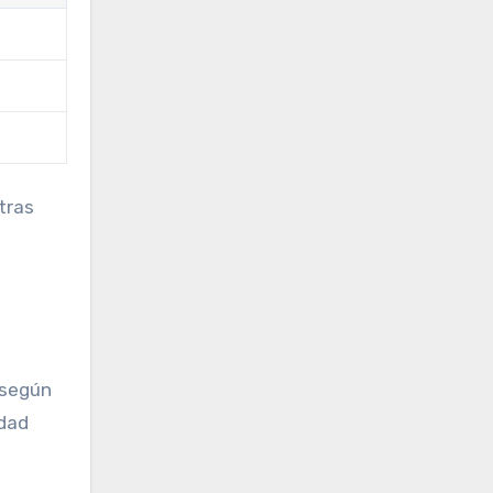
tras
n
 según
idad