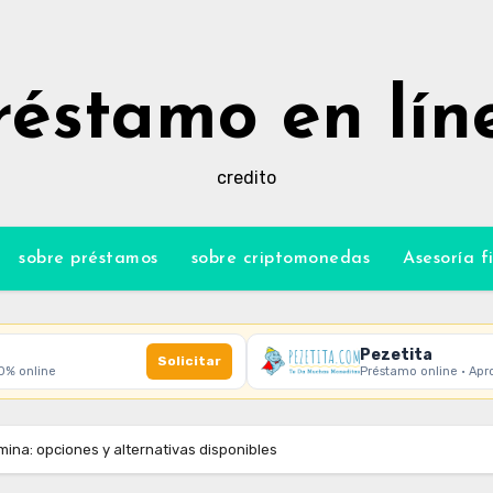
réstamo en lín
credito
sobre préstamos
sobre criptomonedas
Asesoría f
Pezetita
Solicitar
00% online
Préstamo online · Apr
mina: opciones y alternativas disponibles