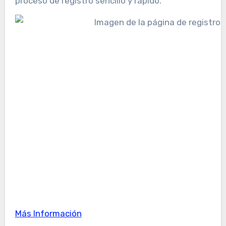
proceso de registro sencillo y rápido.
Más Información