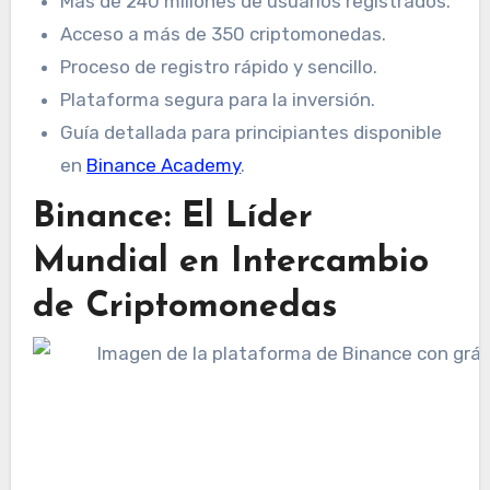
Más de 240 millones de usuarios registrados.
Acceso a más de 350 criptomonedas.
Proceso de registro rápido y sencillo.
Plataforma segura para la inversión.
Guía detallada para principiantes disponible
en
Binance Academy
.
Binance: El Líder
Mundial en Intercambio
de Criptomonedas