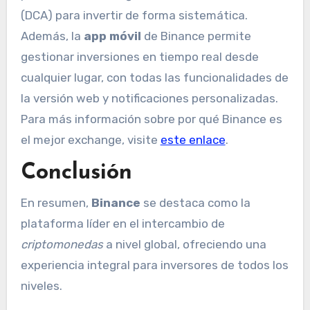
(DCA) para invertir de forma sistemática.
Además, la
app móvil
de Binance permite
gestionar inversiones en tiempo real desde
cualquier lugar, con todas las funcionalidades de
la versión web y notificaciones personalizadas.
Para más información sobre por qué Binance es
el mejor exchange, visite
este enlace
.
Conclusión
En resumen,
Binance
se destaca como la
plataforma líder en el intercambio de
criptomonedas
a nivel global, ofreciendo una
experiencia integral para inversores de todos los
niveles.