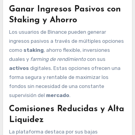
Ganar Ingresos Pasivos con
Staking y Ahorro
Los usuarios de Binance pueden generar
ingresos pasivos a través de múltiples opciones
como
staking
, ahorro flexible, inversiones
duales y
farming de rendimiento
con sus
activos
digitales. Estas opciones ofrecen una
forma segura y rentable de maximizar los
fondos sin necesidad de una constante
supervisión del
mercado
.
Comisiones Reducidas y Alta
Liquidez
La plataforma destaca por sus bajas