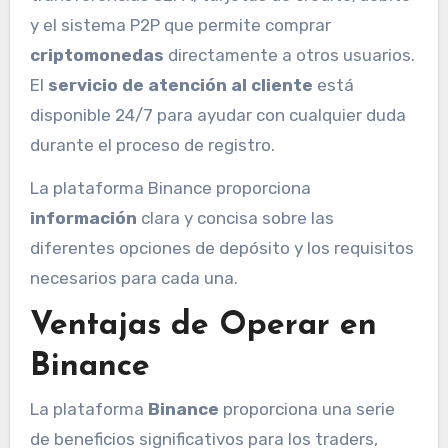
y el sistema P2P que permite comprar
criptomonedas
directamente a otros usuarios.
El
servicio de atención al cliente
está
disponible 24/7 para ayudar con cualquier duda
durante el proceso de registro.
La plataforma Binance proporciona
información
clara y concisa sobre las
diferentes opciones de depósito y los requisitos
necesarios para cada una.
Ventajas de Operar en
Binance
La plataforma
Binance
proporciona una serie
de beneficios significativos para los traders,