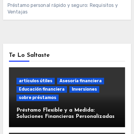
Préstamo personal rápido y seguro: Requisitos y
Ventajas
Te Lo Saltaste
artículos útiles
Asesoría financiera
Educación financiera
Inversiones
sobre préstamos
Préstamo Flexible y a Medida:
Soluciones Financieras Personalizadas