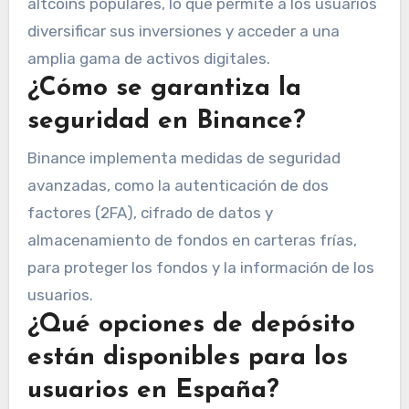
altcoins populares, lo que permite a los usuarios
diversificar sus inversiones y acceder a una
amplia gama de activos digitales.
¿Cómo se garantiza la
seguridad en Binance?
Binance implementa medidas de seguridad
avanzadas, como la autenticación de dos
factores (2FA), cifrado de datos y
almacenamiento de fondos en carteras frías,
para proteger los fondos y la información de los
usuarios.
¿Qué opciones de depósito
están disponibles para los
usuarios en España?