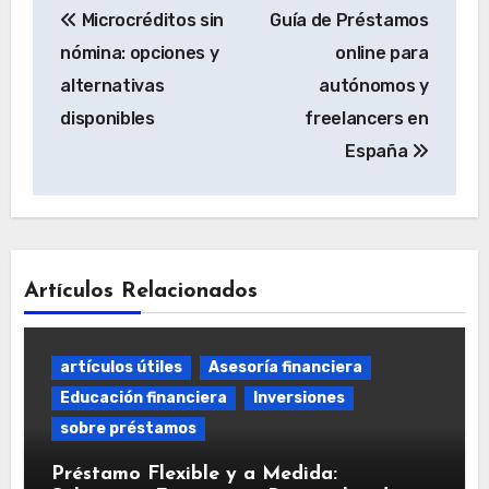
Microcréditos sin
Guía de Préstamos
de
nómina: opciones y
online para
entradas
alternativas
autónomos y
disponibles
freelancers en
España
Artículos Relacionados
artículos útiles
Asesoría financiera
Educación financiera
Inversiones
sobre préstamos
Préstamo Flexible y a Medida: