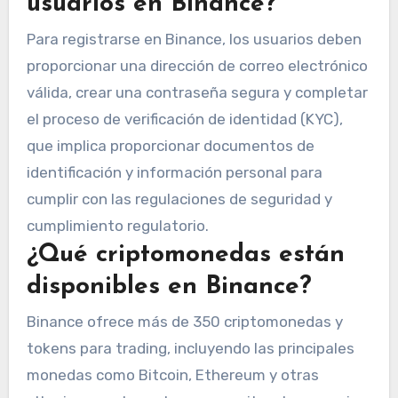
usuarios en Binance?
Para registrarse en Binance, los usuarios deben
proporcionar una dirección de correo electrónico
válida, crear una contraseña segura y completar
el proceso de verificación de identidad (KYC),
que implica proporcionar documentos de
identificación y información personal para
cumplir con las regulaciones de seguridad y
cumplimiento regulatorio.
¿Qué criptomonedas están
disponibles en Binance?
Binance ofrece más de 350 criptomonedas y
tokens para trading, incluyendo las principales
monedas como Bitcoin, Ethereum y otras