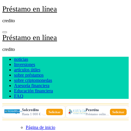
Ir
Préstamo en línea
al
contenido
credito
Préstamo en línea
credito
noticias
Inversiones
artículos útiles
sobre préstamos
sobre criptomonedas
Asesoría financiera
Educación financiera
FAQ
Solcredito
Pezetita
Solicitar
Solicitar
Hasta 1 000 € · 30 días · 100% online
Préstamo online · Aprobación rápida
Página de inicio