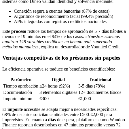
sistemas como Dineo validan identidad y solvencia mediante:
Conexión segura a cuentas bancarias (87% de casos)
Algoritmos de reconocimiento facial (99.4% precisión)
APIs integradas con registros crediticios nacionales
Este
proceso
reduce los tiempos de aprobación de 5-7 días hábiles a
menos de 19 minutos en el 94% de los casos.
«Nuestros sistemas
analizan 148 variables crediticias en tiempo real, superando
métodos manuales»
, explica un desarrollador de Younited Credit.
Ventajas competitivas de los préstamos sin papeles
La eficiencia operativa se traduce en beneficios cuantificables:
Parámetro
Digital
Tradicional
Tiempo aprobación
≤24 horas (92%)
3-5 días (78%)
Documentación
3 elementos digitales
12+ documentos físicos
Importe mínimo
€300
€1,000
El
importe
accesible se adapta mejor a necesidades específicas:
68% de usuarios solicitan cantidades entre €500-€2,000 para
imprevistos. En cuanto a
días
de espera, plataformas como Wandoo
Finance reportan desembolsos en 47 minutos promedio versus 72