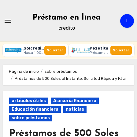
Ir
al
Préstamo en línea
contenido
credito
Solcredito
Pezetita
Solicitar
Solicitar
Hasta 1 000 € · 30 días · 100% online
Préstamo online · Aprobación rápida
Página de inicio
sobre préstamos
Préstamos de 500 Soles al Instante: Solicitud Rápida y Fácil
artículos útiles
Asesoría financiera
Educación financiera
noticias
sobre préstamos
Préstamos de 500 Soles