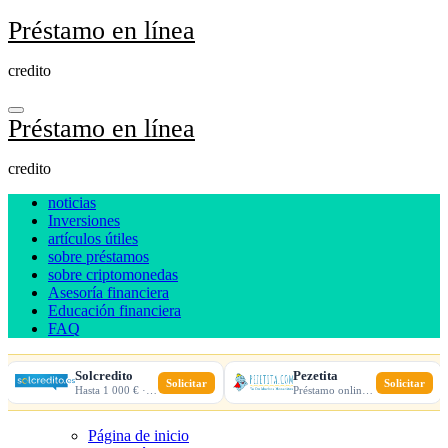
Ir
Préstamo en línea
al
contenido
credito
Préstamo en línea
credito
noticias
Inversiones
artículos útiles
sobre préstamos
sobre criptomonedas
Asesoría financiera
Educación financiera
FAQ
Solcredito
Pezetita
Solicitar
Solicitar
Hasta 1 000 € · 30 días · 100% online
Préstamo online · Aprobación rápida
Página de inicio