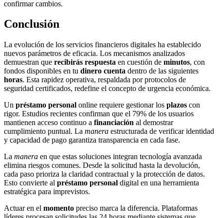
confirmar cambios.
Conclusión
La evolución de los servicios financieros digitales ha establecido
nuevos parámetros de eficacia. Los mecanismos analizados
demuestran que
recibirás respuesta
en cuestión de
minutos
, con
fondos disponibles en tu
dinero cuenta
dentro de las siguientes
horas
. Esta rapidez operativa, respaldada por protocolos de
seguridad certificados, redefine el concepto de urgencia económica.
Un
préstamo personal
online requiere gestionar los
plazos
con
rigor. Estudios recientes confirman que el 79% de los usuarios
mantienen acceso continuo a
financiación
al demostrar
cumplimiento puntual. La
manera
estructurada de verificar identidad
y capacidad de pago garantiza transparencia en cada fase.
La
manera
en que estas soluciones integran tecnología avanzada
elimina riesgos comunes. Desde la solicitud hasta la devolución,
cada paso prioriza la claridad contractual y la protección de datos.
Esto convierte al
préstamo personal
digital en una herramienta
estratégica para imprevistos.
Actuar en el
momento
preciso marca la diferencia. Plataformas
líderes procesan solicitudes las 24 horas mediante sistemas que