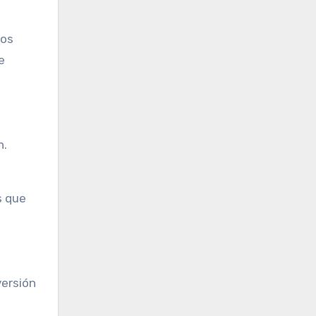
los
e
n.
s que
versión