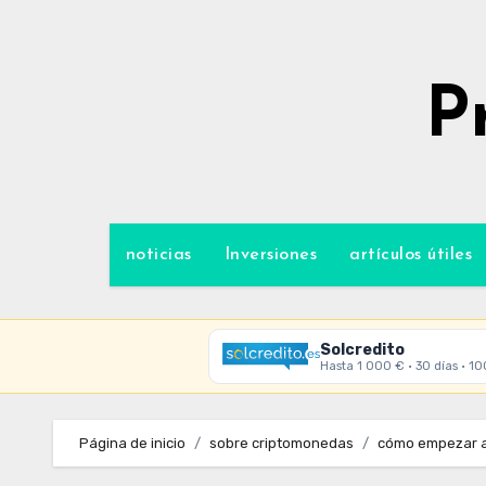
Ir
al
contenido
P
noticias
Inversiones
artículos útiles
Solcredito
Hasta 1 000 € · 30 días · 1
Página de inicio
sobre criptomonedas
cómo empezar a 