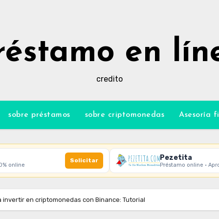
réstamo en lín
credito
sobre préstamos
sobre criptomonedas
Asesoría f
Pezetita
Solicitar
00% online
Préstamo online · Apr
invertir en criptomonedas con Binance: Tutorial