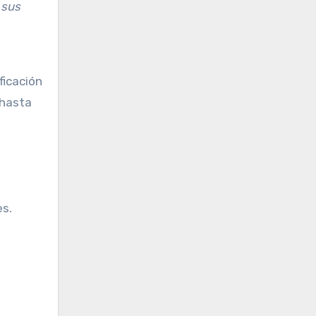
 sus
ficación
 hasta
es.