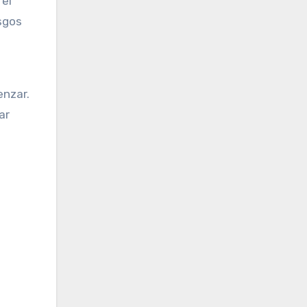
 el
esgos
nzar.
ar