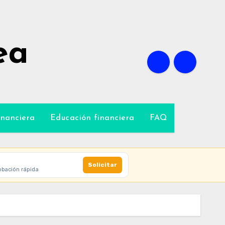
ea
inanciera
Educación financiera
FAQ
Solicitar
obación rápida