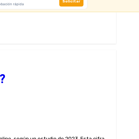
Solicitar
obación rápida
?
line, según un estudio de 2023. Esta cifra