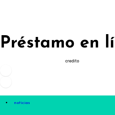
Ir
al
contenido
Préstamo en l
credito
noticias