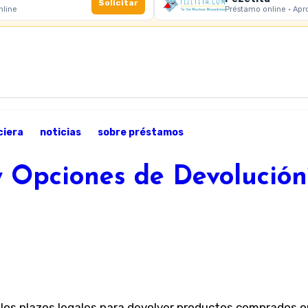
Solicitar
nline
Préstamo online · Apr
ciera
noticias
sobre préstamos
y Opciones de Devolución
os plazos legales para devolver productos comprados on